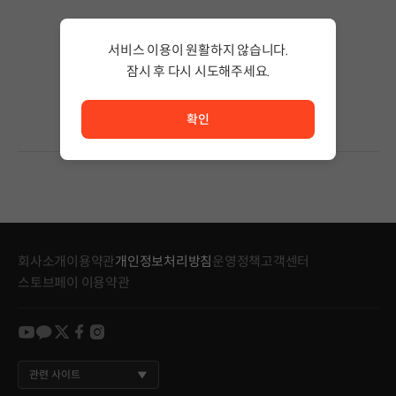
검색 결과가 없습니다.
서비스 이용이 원활하지 않습니다.
검색어의 단어 수를 줄이거나 필터조건을 변경하세요.
검색 결과가 없습니다.
잠시 후 다시 시도해주세요.
서비스 이용이 원활하지 않습니다. <br/> 잠시 후 다시 시도
확인
회사소개
이용약관
개인정보처리방침
운영정책
고객센터
스토브페이 이용약관
youtube
kakao
twitter
facebook
instagram
관련 사이트