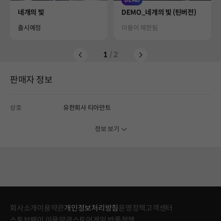
DEMO
Product
Product
네개의 빛
DEMO_네개의 빛 (틴버전)
Availability
Status
출시예정
이용이 제한됨
1
/ 2
판매자 정보
상호
유한회사 티아만트
정보 보기
회사소개
이용약관
개인정보처리방침
운영정책
고객센터
스토브페이 이용약관
스토어게임 반품정책