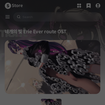
Store
네개의 빛 Erie Ever route OST