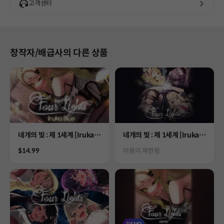
고객센터
창작자/배급사의 다른 상품
Product
Product
네개의 빛 : 제 1세계 [Iruka R
네개의 빛 : 제 1세계 [Iruka R
oute]
oute] 틴버전
Price
Status
$14.99
이용이 제한됨