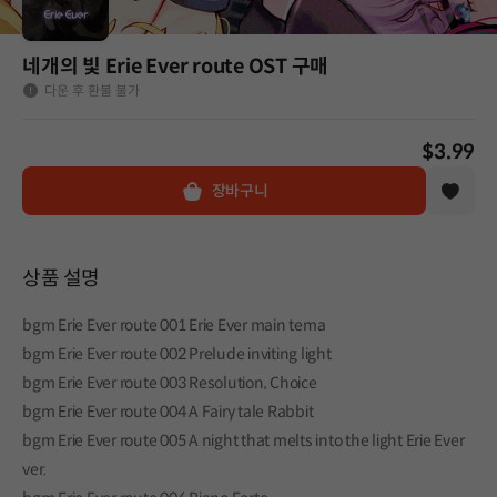
네개의 빛 Erie Ever route OST 구매
다운 후 환불 불가
$3.99
장바구니
상품 설명
bgm Erie Ever route 001 Erie Ever main tema
bgm Erie Ever route 002 Prelude inviting light
bgm Erie Ever route 003 Resolution, Choice
bgm Erie Ever route 004 A Fairy tale Rabbit
bgm Erie Ever route 005 A night that melts into the light Erie Ever
ver.