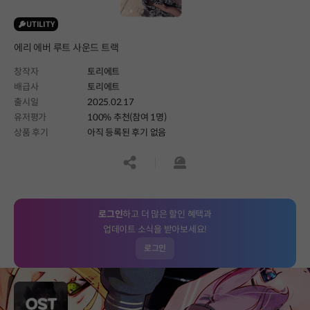
UTILITY
에리 에버 루트 사운드 트랙
창작자
토리에트
배급사
토리에트
출시일
2025.02.17
유저평가
100% 추천(참여 1명)
상품 후기
아직 등록된 후기 없음
공유하기
신고하기
로그인
하고 더 많은 할인 혜택과
업데이트 소식을 받아보세요!
로그인