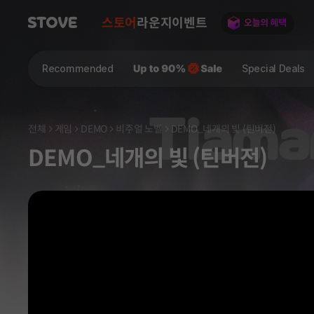
스토어
라운지
이벤트
Recommended
Special Deals
전체
게임
DEMO
비주얼 노벨
DEMO_네개의 빛 (틴버전)
DEMO_네개의 빛 (틴버전)