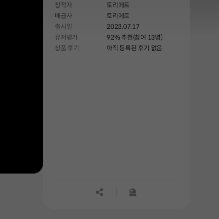
창작자
토리에트
배급사
토리에트
출시일
2023.07.17
유저평가
92% 추천(참여 13명)
상품 후기
아직 등록된 후기 없음
공유하기
신고하기