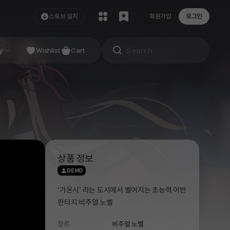
스토브 설치
회원가입
로그인
NDIE
y
Studio
Wishlist
Cart
상품 정보
DEMO
'가온시' 라는 도시에서 벌어지는 초능력 어반
판타지 비주얼 노벨
장르
비주얼 노벨