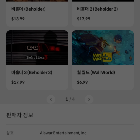
Product
Product
비홀더 (Beholder)
비홀더 2 (Beholder 2)
Price
Price
$13.99
$17.99
Product
Product
비홀더 3 (Beholder 3)
월 월드 (Wall World)
Price
Price
$17.99
$6.99
1
/ 4
판매자 정보
상호
Alawar Entertainment, Inc