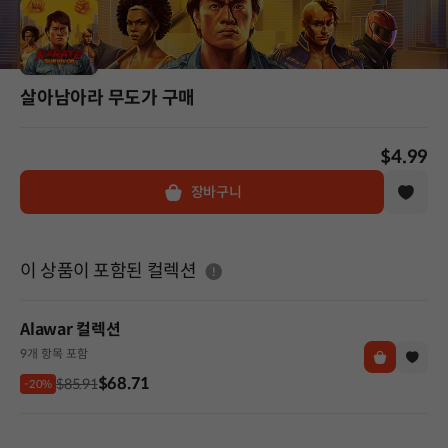
살아남아라 무도가 구매
$4.99
장바구니
도움말
이 상품이 포함된 컬렉션
Alawar 컬렉션
9개 항목 포함
$68.71
$85.91
-20%