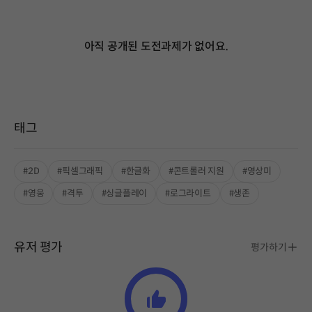
아직 공개된 도전과제가 없어요.
태그
#2D
#픽셀그래픽
#한글화
#콘트롤러 지원
#영상미
#영웅
#격투
#싱글플레이
#로그라이트
#생존
유저 평가
평가하기