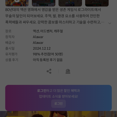
80년대의 액션 영화에서 영감을 받은 생존 게임식 로그라이트에서
무술의 달인이 되어보세요. 주먹, 발, 환경 요소를 사용하여 잔인한
폭력배들과 싸우세요. 강력한 콤보를 마스터하고 기술을 수련하고,
더보
주위의 모든 것을 무기로 쓸 수 있다는 걸 기억하세요!
장르
액션,
어드벤처,
캐주얼
창작자
Alawar
배급사
Alawar
출시일
2024.12.12
유저평가
98% 추천(참여 50명)
상품 후기
아직 등록된 후기 없음
공유하기
신고하기
로그인
하고 더 많은 할인 혜택과
업데이트 소식을 받아보세요!
로그인