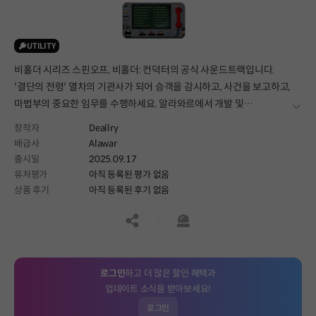
UTILITY
비홀더 시리즈 스핀오프, 비홀더: 컨덕터의 공식 사운드트랙입니다.
'결단의 전령' 열차의 기관사가 되어 승객을 감시하고, 사건을 보고하고,
마법부의 중요한 임무를 수행하세요. 알라와르에서 개발 및
더보
배급했습니다. 딜리가 작곡한 오리지널 음악이 수록된 이 앨범에는
창작자
Deallry
게임을 위해 녹음된 17개 트랙이 모두 수록되어 있습니다. MP3 및
배급사
Alawar
WAV 형식으로 제공됩니다.
출시일
2025.09.17
유저평가
아직 등록된 평가 없음
상품 후기
아직 등록된 후기 없음
공유하기
신고하기
로그인
하고 더 많은 할인 혜택과
업데이트 소식을 받아보세요!
로그인