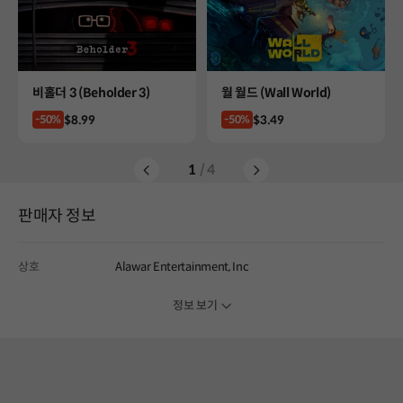
Product
Product
비홀더 3 (Beholder 3)
월 월드 (Wall World)
Price
Price
$8.99
$3.49
-50%
-50%
1
/ 4
판매자 정보
상호
Alawar Entertainment, Inc
정보 보기