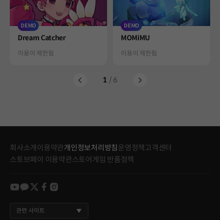
DEMO
DEMO
Product
Product
Dream Catcher
MOMiMU
Status
Status
이용이 제한됨
이용이 제한됨
1
/ 6
회사소개
이용약관
개인정보처리방침
운영정책
고객센터
스토브페이 이용약관
스토어게임 반품정책
youtube
kakao
twitter
facebook
instagram
관련 사이트