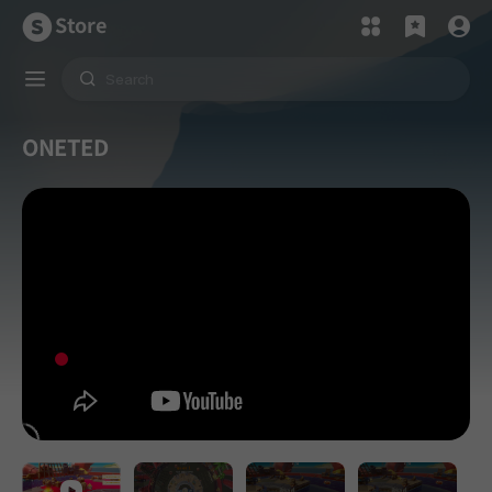
Store
ONETED