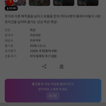
DEMO
펀치로 다른 해적들을 날리고 보물을 얻자! 최대 4명의 플레이어들이 서로
펀치건을 날리며 즐기는 선상 액션 게임!
장르
액션
창작자
카우카우
배급사
카우카우
출시일
2020.12.11
유저평가
100% 추천(참여 4명)
상품 후기
아직 등록된 후기 없음
공유하기
신고하기
로그인
후 데모 게임을 플레이하고,
창작자와 소통해 보세요.
로그인