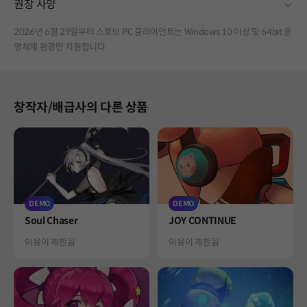
fold
권장 사양
2026년 6월 29일부터 스토브 PC 클라이언트는 Windows 10 이상 및 64bit 운
영체제 환경만 지원합니다.
창작자/배급사의 다른 상품
DEMO
DEMO
Product
Product
Soul Chaser
JOY CONTINUE
Status
Status
이용이 제한됨
이용이 제한됨