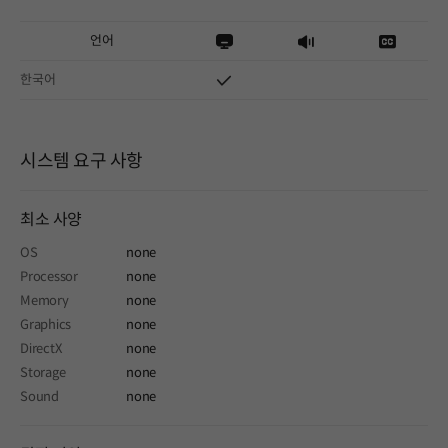
언어
한국어
시스템 요구 사항
최소 사양
OS
none
Processor
none
Memory
none
Graphics
none
DirectX
none
Storage
none
Sound
none