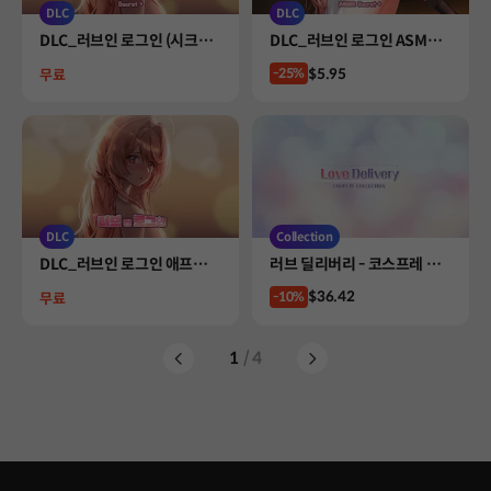
DLC
DLC
Product
Product
DLC_러브인 로그인 (시크릿
DLC_러브인 로그인 ASMR
플러스) 애프터스토리 미니 웹
(시크릿 플러스)
Price
$5.95
Price
-25%
무료
툰
DLC
Collection
Product
Product
DLC_러브인 로그인 애프터
러브 딜리버리 - 코스프레 컬
스토리 미니 웹툰
렉션
Price
$36.42
Price
-10%
무료
1
/ 4