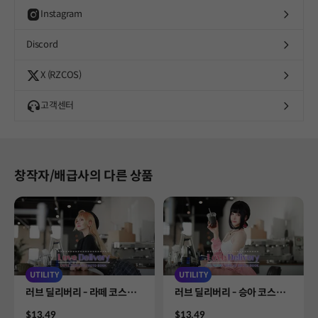
Instagram
Discord
X (RZCOS)
고객센터
창작자/배급사의 다른 상품
UTILITY
UTILITY
Product
Product
러브 딜리버리 - 라떼 코스프
러브 딜리버리 - 승아 코스프
레 포토북
레 포토북
Price
Price
$13.49
$13.49