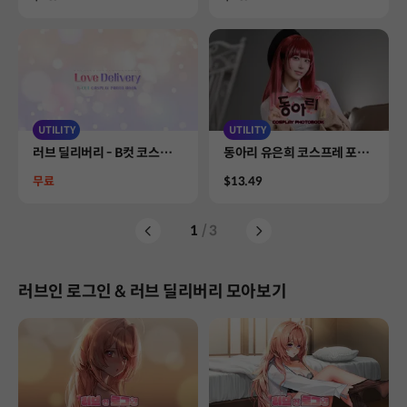
UTILITY
UTILITY
Product
Product
러브 딜리버리 - B컷 코스프레
동아리 유은희 코스프레 포토
포토북
북
Price
Price
무료
$13.49
1
/ 3
러브인 로그인 & 러브 딜리버리 모아보기