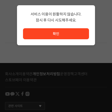
검색 결과가 없습니다.
서비스 이용이 원활하지 않습니다.
검색어의 단어 수를 줄이거나 필터조건을 변경하세요.
검색 결과가 없습니다.
잠시 후 다시 시도해주세요.
서비스 이용이 원활하지 않습니다. <br/> 잠시 후 다시 시도
확인
회사소개
이용약관
개인정보처리방침
운영정책
고객센터
스토브페이 이용약관
youtube
kakao
twitter
facebook
instagram
관련 사이트