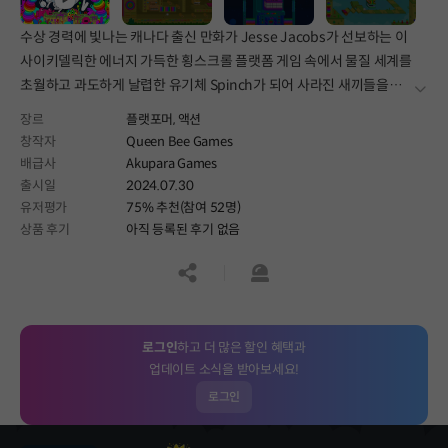
수상 경력에 빛나는 캐나다 출신 만화가 Jesse Jacobs가 선보하는 이
사이키델릭한 에너지 가득한 횡스크롤 플랫폼 게임 속에서 물질 세계를
초월하고 과도하게 날렵한 유기체 Spinch가 되어 사라진 새끼들을
더보
구출하는 퀘스트를 시작하세요.
장르
플랫포머,
액션
창작자
Queen Bee Games
배급사
Akupara Games
출시일
2024.07.30
유저평가
75% 추천(참여 52명)
상품 후기
아직 등록된 후기 없음
공유하기
신고하기
로그인
하고 더 많은 할인 혜택과
업데이트 소식을 받아보세요!
로그인