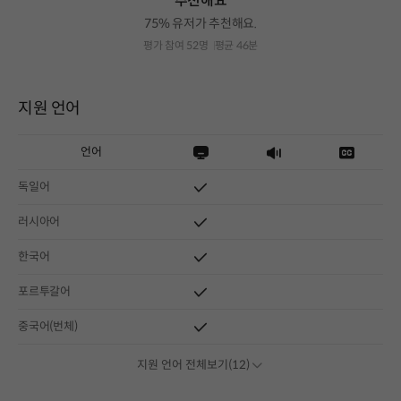
추천해요
75% 유저가 추천해요.
평가 참여 52명
평균 46분
지원 언어
언어
독일어
러시아어
한국어
포르투갈어
중국어(번체)
지원 언어 전체보기(12)