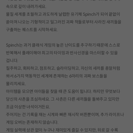
속으로 깊이 내려가세요.
물질 세계를 초월하고 과도하게 날렵한 유기체 Spinch가 되어 끝없이
쏟아져 나오는 기형적이고 일그러진 괴짜 적들로부터 사라진 새끼들을
구출하는 퀘스트를 시작하세요.
Spinch는 과거 클래식 게임의 높은 난이도를 추구하기 때문에 스스로
반복해서 플레이해야 최고의 타이밍과 반사신경을 마스터할 수 있을
겁니다.
질주하고, 회피하고, 점프하고, 슬라이딩하고, 자신의 새끼를 총알처럼
쏴서 6가지 역동적인 세계에 존재하는 6마리의 괴짜 보스들을
물리치세요.
아이템을 모으면 아이들을 찾을 때 큰 도움이 됩니다. 하지만 무엇보다
당신의 사촌을 조심하세요. 그 사촌은 다른 새끼들을 돌봐주고 있지만
조금 이상한 녀석이거든요.
주어지는 건 기록을 재는 시계와 빠른 재시작 버튼뿐이며, 추가 라이프나
게임 오버는 존재하지 않습니다.
게임 실력에 상관 없이 누구나 재미있게 즐길 수 있지만, 뒤로 갈 수록