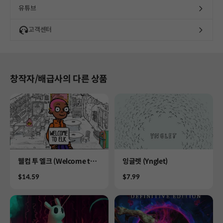
유튜브
고객센터
창작자/배급사의 다른 상품
Product
Product
웰컴 투 엘크 (Welcome to E
잉글렛 (Ynglet)
lk)
Price
Price
$14.59
$7.99