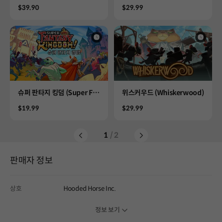
Price
Price
$39.90
$29.99
Product
Product
슈퍼 판타지 킹덤 (Super Fa
위스커우드 (Whiskerwood)
ntasy Kingdom)
Price
Price
$19.99
$29.99
1
/ 2
판매자 정보
상호
Hooded Horse Inc.
정보 보기