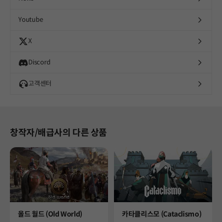
Youtube
X
Discord
고객센터
창작자/배급사의 다른 상품
Product
Product
올드 월드 (Old World)
카타클리스모 (Cataclismo)