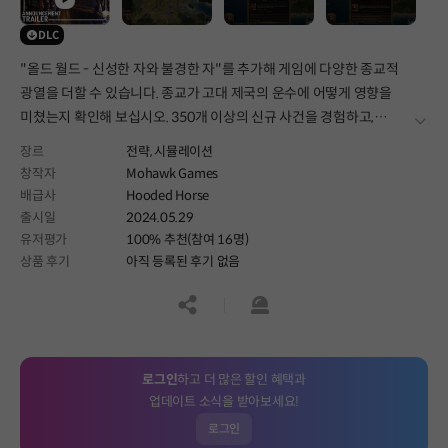
DLC
"올드 월드 - 신성한 자와 불경한 자"를 추가해 게임에 다양한 종교적
광열을 더할 수 있습니다. 종교가 고대 제국의 운수에 어떻게 영향을
미쳤는지 확인해 보십시오. 350개 이상의 신규 사건을 경험하고,
더보
새로운 역사적 인물을 채용하고, 성직자들의 요구에 적절히 반응해
장르
전략,
시뮬레이션
제국 내 다양한 종교의 불만을 잠재우십시오.
창작자
Mohawk Games
배급사
Hooded Horse
출시일
2024.05.29
유저평가
100% 추천(참여 16명)
상품 후기
아직 등록된 후기 없음
공유하기
신고하기
로그인
하고 더 많은 할인 혜택과
업데이트 소식을 받아보세요!
로그인