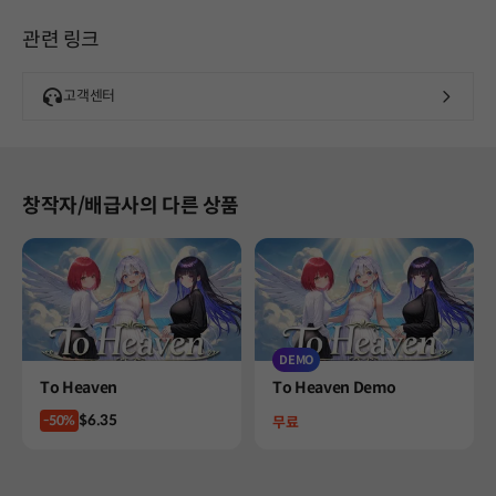
관련 링크
고객센터
창작자/배급사의 다른 상품
DEMO
Product
Product
To Heaven
To Heaven Demo
Price
$6.35
-50%
Price
무료