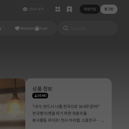
스토브 설치
회원가입
로그인
NDIE
y
Studio
Wishlist
Cart
상품 정보
DEMO
"내가, 반드시 너를 천국으로 보내주겠어!"
천국행 티켓을 따기 위한 좌충우돌
봉사활동 라이프! 천사 아리엘, 소꿉친구,
더보기
사회복지사와 함께 '천국 포인트'를