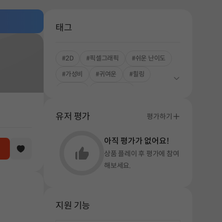
태그
#2D
#픽셀그래픽
#쉬운 난이도
#가성비
#귀여운
#힐링
#한글화
#스토리중심
#감동적인 서사
#싱글플레이
유저 평가
평가하기
아직 평가가 없어요!
상품 플레이 후 평가에 참여
해보세요.
지원 기능