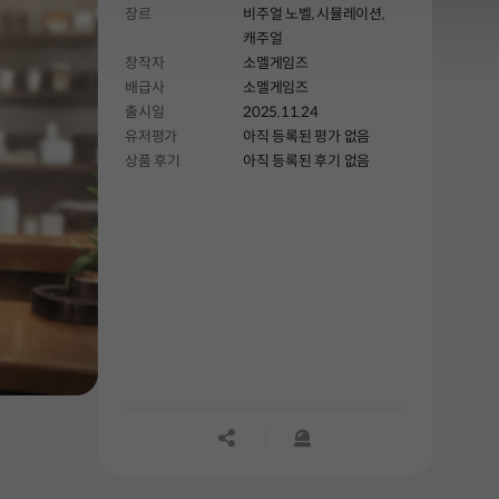
장르
비주얼 노벨,
시뮬레이션,
모으세요. 유기견 산책(액션), 보육원 놀이
캐주얼
(뱀서라이크), 양로원 청소(디펜스) 등
창작자
소멜게임즈
다양한 미니게임을 즐기고 스케줄을
배급사
소멜게임즈
관리해야 합니다. 스님, 수녀님, 목사님 등
출시일
2025.11.24
개성 넘치는 조력자들과 함께하는 웃음과
유저평가
아직 등록된 평가 없음
감동의 멀티 엔딩 비주얼 노벨. 과연 당신은
상품 후기
아직 등록된 후기 없음
천국에 갈 수 있을까요?
공유하기
신고하기