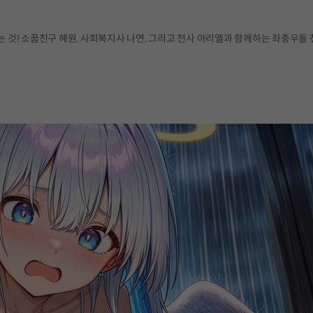
는 것! 소꿉친구 혜원, 사회복지사 나연, 그리고 천사 아리엘과 함께하는 좌충우돌