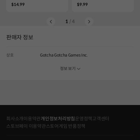
이펙트 팩
Z 리믹스 음악 팩
Price
Price
$14.99
$9.99
1
/ 4
판매자 정보
상호
Gotcha Gotcha Games Inc.
정보 보기
회사소개
이용약관
개인정보처리방침
운영정책
고객센터
스토브페이 이용약관
스토어게임 반품정책