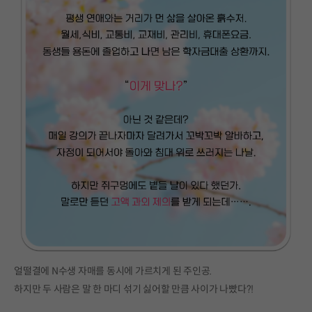
얼떨결에 N수생 자매를 동시에 가르치게 된 주인공.
하지만 두 사람은 말 한 마디 섞기 싫어할 만큼 사이가 나빴다?!