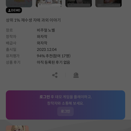
DEMO
상위 1% 재수생 자매 과외 이야기
장르
비주얼 노벨
창작자
와자작
배급사
와자작
출시일
2023.12.04
유저평가
94% 추천(참여 17명)
상품 후기
아직 등록된 후기 없음
공유하기
신고하기
로그인
후 데모 게임을 플레이하고,
창작자와 소통해 보세요.
로그인