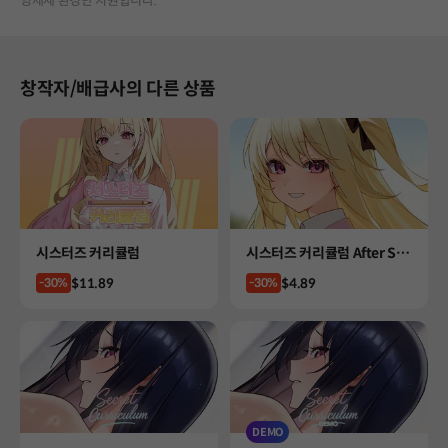
영체제 환경만 지원합니다.
창작자/배급사의 다른 상품
Product
Product
시스터즈 커리큘럼
시스터즈 커리큘럼 After Sto
ry
Price
Price
$11.89
$4.89
-30%
-30%
DEMO