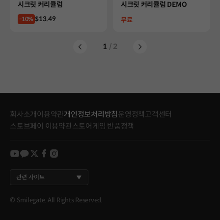
Product
Product
시크릿 커리큘럼
시크릿 커리큘럼 DEMO
Price
$13.49
-10%
Price
무료
1
/ 2
회사소개
이용약관
개인정보처리방침
운영정책
고객센터
스토브페이 이용약관
스토어게임 반품정책
youtube
kakao
twitter
facebook
instagram
관련 사이트
© Smilegate. All Rights Reserved.