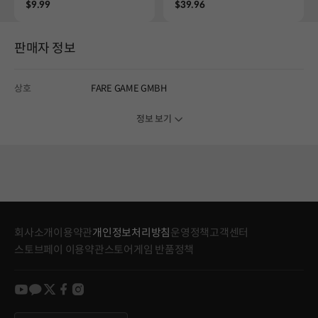
Price
Price
$9.99
$39.96
판매자 정보
상호
FARE GAME GMBH
정보 보기
회사소개
이용약관
개인정보처리방침
운영정책
고객센터
스토브페이 이용약관
스토어게임 반품정책
youtube
kakao
twitter
facebook
instagram