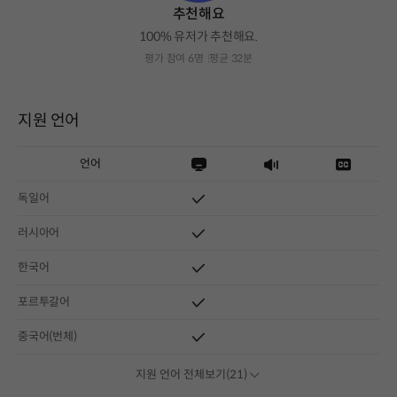
추천해요
100% 유저가 추천해요.
평가 참여 6명
평균 32분
지원 언어
언어
독일어
러시아어
한국어
포르투갈어
중국어(번체)
지원 언어 전체보기(21)