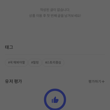
작성된 글이 없습니다.
상품 이용 후 첫 번째 글을 남겨보세요!
태그
#꼭 해봐야할
#힐링
#스토리중심
유저 평가
평가하기