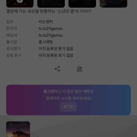
멸망해 가는 세상을 방황하는 '소년과 엘'의 이야기
장르
어드벤처
창작자
Acts29games
배급사
Acts29games
출시일
출시예정
유저평가
아직 등록된 평가 없음
상품 후기
아직 등록된 후기 없음
공유하기
신고하기
로그인
하고 더 많은 할인 혜택과
업데이트 소식을 받아보세요!
로그인