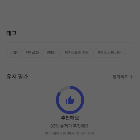
태그
#3D
#한글화
#애니
#콘트롤러 지원
#메트로배니아
유저 평가
평가하기
추천해요
83% 유저가 추천해요.
평가 참여 6명
평균 32시간 40분