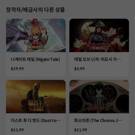
창작자/배급사의 다른 상품
Product
Product
니게이트 테일 (Nigate Tale)
테일 오브 닌자: 미요시 가문
의 몰락 (Tale of Ninja: Fall
Price
Price
$19.99
$4.99
of the Miyoshi)
Product
Product
더스트 투 디 엔드 (Dust to t
회소의존 (The Chrono Jott
he End)
er)
Price
Price
$11.99
$11.99