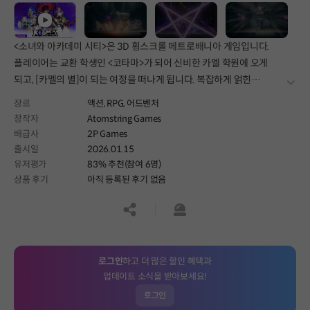
<소녀와 아카데미 시티>은 3D 횡스크롤 메트로배니아 게임입니다.
플레이어는 교환 학생인 <코타마>가 되어 신비한 카멜 학원에 오게
되고, [카멜의 별]이 되는 여정을 떠나게 됩니다. 복잡하게 얽힌
더보
아카데미를 탐색하며 기괴한 적들과 맞서 싸우고, 개성 넘치는 학생을
장르
액션,
RPG,
어드벤처
만나 위기에 빠진 아카데미를 구하세요. 그리고 아카데미와 본인에게
창작자
Atomstring Games
숨겨진 진실을 밝혀내세요!
배급사
2P Games
출시일
2026.01.15
유저평가
83% 추천(참여 6명)
상품 후기
아직 등록된 후기 없음
공유하기
신고하기
로그인
하고 더 많은 할인 혜택과
업데이트 소식을 받아보세요!
로그인