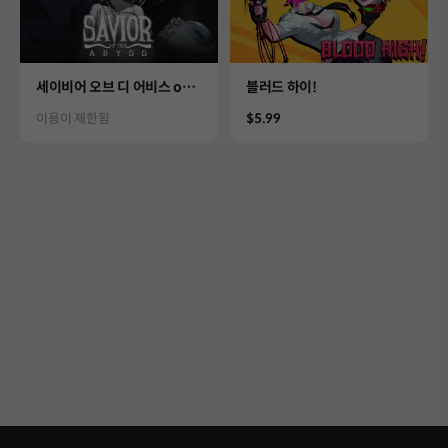
Product
Product
세이비어 오브 디 어비스 on S
블러드 하이!
TOVE
Status
Price
이용이 제한됨
$5.99