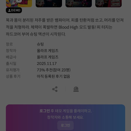
DEMO
목과 몸이 분리된 저주를 받은 뱀파이어. 피를 탄환처럼 쏘고, 머리를 던져
적을 처형하라. 체력이 폭발하면 Blood High 모드 발동! 피 터지는
하드코어 부머 슈팅 액션이 시작된다.
장르
슈팅
창작자
올라프 게임즈
배급사
올라프 게임즈
출시일
2025.11.17
유저평가
73% 추천(참여 23명)
상품 후기
아직 등록된 후기 없음
공유하기
신고하기
로그인
후 데모 게임을 플레이하고,
창작자와 소통해 보세요.
로그인