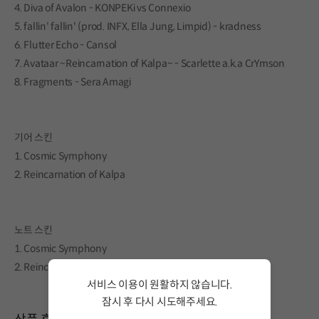
4. Diva of Avalon - KONPEKi vs Connexio
5. fallin' fallin' (prod. INFX, Ella Jung, Limpid) - kradness
6. Flutter Echo - Cansol
7. Avataar ~Reincarnation of Kalpa~ - Scarlette a.k.a CrYmson
8. Fragments - Sera Amagi
기어 스킨
1. Cosmic Symphony
2. Reincarnation of Kalpa
노트 스킨
1. Cosmic Symphony
2. Reincarnation of Kalpa
서비스 이용이 원활하지 않습니다.
잠시 후 다시 시도해주세요.
서비스 이용이 원활하지 않습니다. <br/> 잠시 후 다시 시도