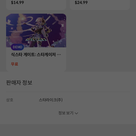
Price
Price
$14.99
$24.99
DEMO
Product
식스타 게이트: 스타게이저 D
EMO
Price
무료
판매자 정보
상호
스타라이크(주)
정보 보기