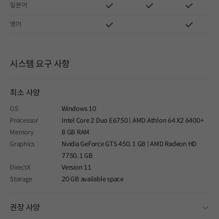
일본어
영어
시스템 요구 사항
최소 사양
OS
Windows 10
Processor
Intel Core 2 Duo E6750 | AMD Athlon 64 X2 6400+
Memory
8 GB RAM
Graphics
Nvidia GeForce GTS 450, 1 GB | AMD Radeon HD
7750, 1 GB
DirectX
Version 11
Storage
20 GB available space
fold
권장 사양