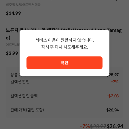
비주얼 노벨
어드벤처
퍼즐
$14.99
노른자 용사: 옛나~알 옛적에 (Yolk Heroes: A Long Tamag
o)
서비스 이용이 원활하지 않습니다.
어드벤처
RPG
캐주얼
잠시 후 다시 시도해주세요.
$3.99
서비스 이용이 원활하지 않습니다. <br/> 잠시 후 다시 시도
확인
상품 가격
$28.97
컬렉션 할인
-7%
컬렉션 할인 금액
-$2.03
판매 가격(할인 포함)
$26.94
-7%
$28.97
$26.94