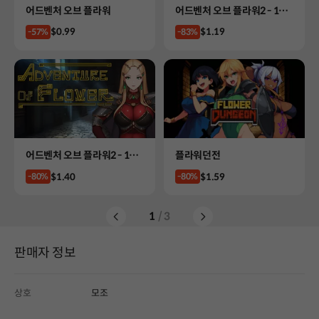
Product
Product
어드벤처 오브 플라워
어드벤처 오브 플라워2 - 15세
이용가
Price
Price
$0.99
$1.19
-57%
-83%
Product
Product
어드벤처 오브 플라워2 - 19세
플라워던전
이용가
Price
Price
$1.40
$1.59
-80%
-80%
1
/ 3
판매자 정보
상호
모조