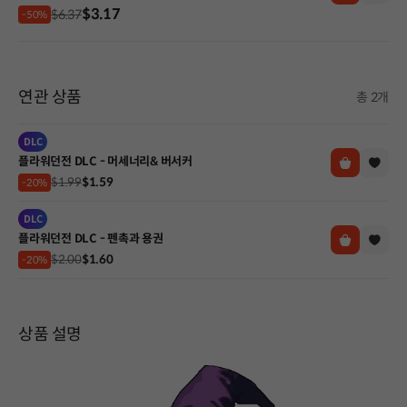
$3.17
$6.37
-50%
연관 상품
총 2개
DLC
플라워던전 DLC - 머세너리& 버서커
$1.99
$1.59
-20%
DLC
플라워던전 DLC - 펜촉과 용권
$2.00
$1.60
-20%
상품 설명