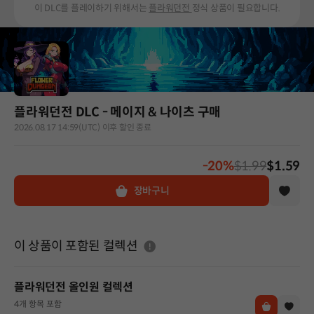
이 DLC를 플레이하기 위해서는
플라워던전
정식 상품이 필요합니다.
플라워던전 DLC - 메이지 & 나이츠 구매
2026.08.17 14:59(UTC) 이후 할인 종료
-20%
$1.99
$1.59
장바구니
도움말
이 상품이 포함된 컬렉션
플라워던전 올인원 컬렉션
4개 항목 포함