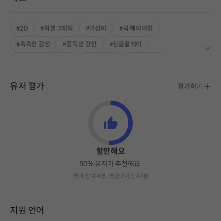
#2D
#픽셀그래픽
#가성비
#꼭 해봐야할
#촉촉한 감성
#중독성 강한
#싱글플레이
#INDIE BOOST LAB
#로그라이트
#로그라이크
유저 평가
평가하기
할만해요
50% 유저가 추천해요.
평가 참여 4명
평균 2시간 47분
지원 언어