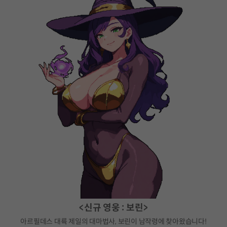
<신규 영웅 : 보린>
아르필데스 대륙 제일의 대마법사, 보린이 남작령에 찾아왔습니다!