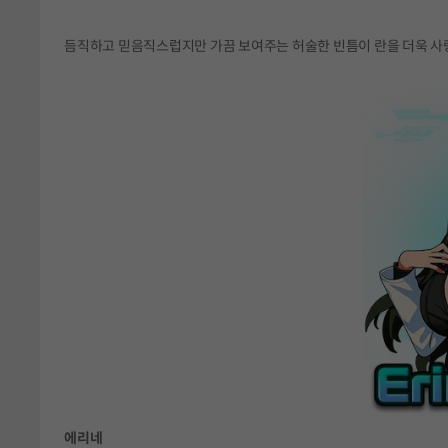
듬직하고 믿음직스럽지만 가끔 보여주는 허술한 빈틈이 란을 더욱 사
에리네