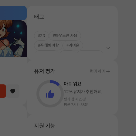
태그
#2D
#마우스만 사용
#꼭 해봐야할
#귀여운
#멀티 엔딩
#애니
#스토리중심
#소문의 띵작
#공상 과학
유저 평가
평가하기
#풍부한 스토리
아쉬워요
12% 유저가 추천해요.
평가 참여 25명
평균 7시간 38분
지원 기능