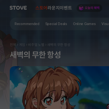
스토어
라운지
이벤트
Recommended
Special Deals
Online Games
Visu
전체
게임
비주얼 노벨
새벽의 무한 항성
새벽의 무한 항성