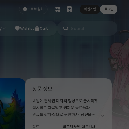
스토브 설치
회원가입
로그인
y
Wishlist
Cart
상품 정보
비밀에 휩싸인 미지의 행성으로 불시착?!
섹시하고 아름답고 귀여운 동료들과
연료를 찾아 집으로 귀환하자! 당신을
더보기
사로잡을 우주 연애 시뮬레이션!
장르
비주얼 노벨,
어드벤처,