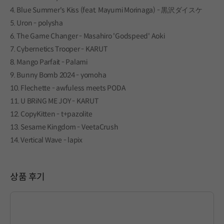
4. Blue Summer's Kiss (feat. Mayumi Morinaga) - 黒沢ダイスケ
5. Uron - polysha
6. The Game Changer - Masahiro 'Godspeed' Aoki
7. Cybernetics Trooper - KARUT
8. Mango Parfait - Palami
9. Bunny Bomb 2024 - yomoha
10. Flechette - awfuless meets PODA
11. U BRiNG ME JOY - KARUT
12. CopyKitten - t+pazolite
13. Sesame Kingdom - VeetaCrush
14. Vertical Wave - lapix
상품 후기