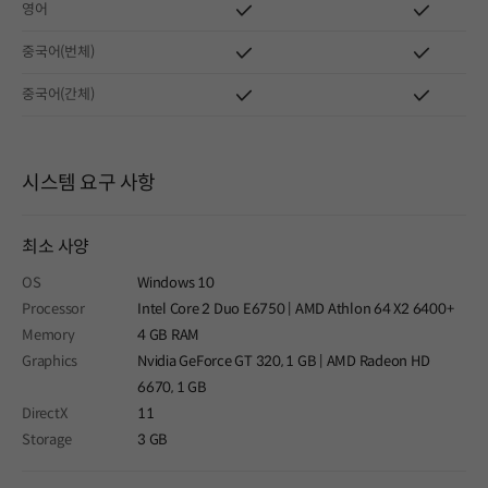
영어
중국어(번체)
중국어(간체)
시스템 요구 사항
최소 사양
OS
Windows 10
Processor
Intel Core 2 Duo E6750 | AMD Athlon 64 X2 6400+
Memory
4 GB RAM
Graphics
Nvidia GeForce GT 320, 1 GB | AMD Radeon HD
6670, 1 GB
DirectX
11
Storage
3 GB