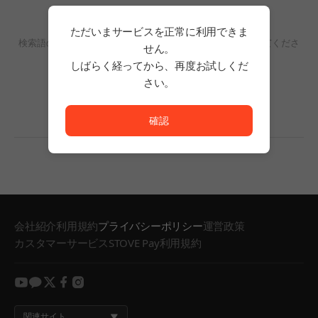
検索結果がありません。
ただいまサービスを正常に利用できま
検索語の単語数を減らすか、フィルタリングの条件を変更してくださ
せん。
い。
しばらく経ってから、再度お試しくだ
検索結果がありません。
さい。
ただいまサービスを正常に利用できません。<br/>
確認
会社紹介
利用規約
プライバシーポリシー
運営政策
カスタマーサービス
STOVE Pay利用規約
youtube
kakao
twitter
facebook
instagram
関連サイト