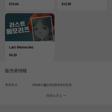
(Myth of Mist: Legacy)
ny Cafe)
Price
Price
$19.64
$12.99
Product
Last Memories
Price
$4.20
販売者情報
事業者名
(주)메이플라워엔터테인먼트
情報を見る