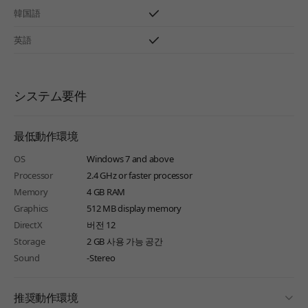
韓国語
英語
システム要件
最低動作環境
OS
Windows 7 and above
Processor
2.4 GHz or faster processor
Memory
4 GB RAM
Graphics
512 MB display memory
DirectX
버전 12
Storage
2 GB 사용 가능 공간
Sound
-Stereo
fold
推奨動作環境