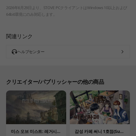
2026年6月29日より、STOVE PCクライアントはWindows 10以上および
64bit環境にのみ対応します。
関連リンク
ヘルプセンター
クリエイター/パブリッシャーの他の商品
Product
Product
미스 오브 미스트: 레거시
감성 카페 써니 1호점(Sun