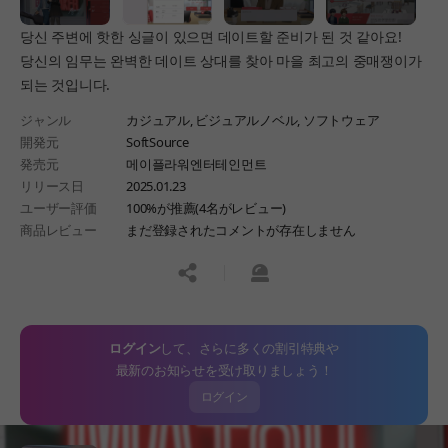
당신 주변에 핫한 싱글이 있으면 데이트할 준비가 된 것 같아요!
당신의 임무는 완벽한 데이트 상대를 찾아 마을 최고의 중매쟁이가
되는 것입니다.
ジャンル
カジュアル,
ビジュアルノベル,
ソフトウェア
開発元
SoftSource
発売元
메이플라워엔터테인먼트
リリース日
2025.01.23
ユーザー評価
100%が推薦(4名がレビュー)
商品レビュー
まだ登録されたコメントが存在しません
공유하기
신고하기
ログイン
して、さらに多くの割引特典や
最新のお知らせを受け取りましょう！
ログイン