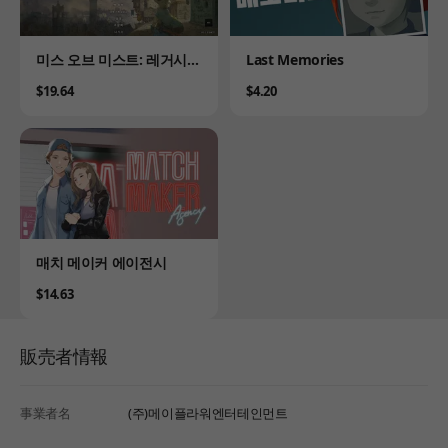
Product
Product
미스 오브 미스트: 레거시
Last Memories
(Myth of Mist: Legacy)
Price
Price
$19.64
$4.20
Product
매치 메이커 에이전시
Price
$14.63
販売者情報
事業者名
(주)메이플라워엔터테인먼트