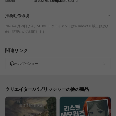
Sound
-DirectX 9.0 Compatible Sound
fold
推奨動作環境
2026年6月29日より、STOVE PCクライアントはWindows 10以上および
64bit環境にのみ対応します。
関連リンク
ヘルプセンター
クリエイター/パブリッシャーの他の商品