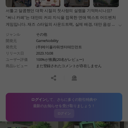
서툴고 달콤했던 대학 시절의 첫사랑의 설렘을 기억하시나요?
"써니 카페"는 대만의 커피 지식을 접목한 연애 텍스트 어드벤처
게임입니다. 재즈 스타일의 사운드트랙, 실제 배경, 대만 음성 및
더보
대사를 지원하며, 누구나 쉽게 플레이하며 게임에 녹아 있는 대만
ジャンル
その他
현지 분위기를 만끽할 수 있습니다.
開発元
GameNobility
発売元
(주)메이플라워엔터테인먼트
リリース日
2023.10.08
ユーザー評価
100%が推薦(20名がレビュー)
商品レビュー
まだ登録されたコメントが存在しません
공유하기
신고하기
ログイン
して、さらに多くの割引特典や
最新のお知らせを受け取りましょう！
ログイン