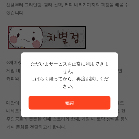
선별부터 그라인딩, 필터 선택, 커피 내리기까지의 과정을 배울 수
있습니다.
⟡재미있는 배경 아이템
ただいまサービスを正常に利用できま
게임 내 배경에는 아이템이 무작위로 등장하는데, 이를 누르면
せん。
커피와 관련된 토막 상식을 볼 수 있습니다!
しばらく経ってから、再度お試しくだ
さい。
ただいまサービスを正常に利用できません。<br/>
대만의 인디 게임 개발사 Game Nobility가 올여름 출시 목표로
確認
내세운 텍스트 어드벤처 게임 “써니 카페”는 카페를 중심으로 한
주인공들의 풋풋한 연애 스토리와 함께, 게임 내 토막 상식을 통해
커피 문화를 전달하고자 합니다.