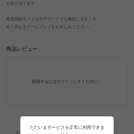
を割り当てます。
垂直画面モードは水平モードでも機能します！今、
全く異なるゲームプレイをお楽しみください。
商品レビュー
投稿するには
ログイン
してください。
レビューがまだありません。
ただいまサービスを正常に利用できま
商品を利用して、最初のレビューを書いてみましょう！