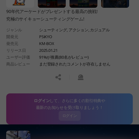
90年代アーケードがプレゼントする最高の挑戦!
究極のサイキョーシューティングゲーム!
ジャンル
シューティング,
アクション,
カジュアル
開発元
PSiKYO
発売元
KM-BOX
リリース日
2025.01.21
ユーザー評価
91%が推薦(80名がレビュー)
商品レビュー
まだ登録されたコメントが存在しません
공유하기
신고하기
ログイン
して、さらに多くの割引特典や
最新のお知らせを受け取りましょう！
ログイン