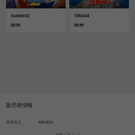
Product
Product
Gunbird2
TENGAI
Price
Price
$9.99
$9.99
販売者情報
事業者名
KM-BOX