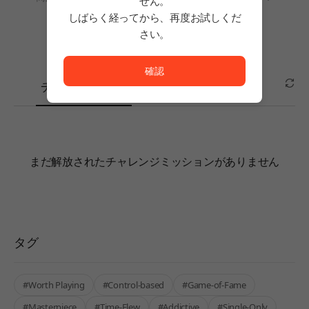
せん。
しばらく経ってから、再度お試しくだ
さい。
ただいまサービスを正常に利用できません。<br/>
確認
チャレンジミッ
ション
まだ解放されたチャレンジミッションがありません
タグ
#Worth Playing
#Control-based
#Game-of-Fame
#Masterpiece
#Time-Flew
#Addictive
#Single-Only