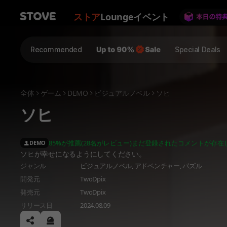
ストア
Lounge
イベント
Recommended
Special Deals
全体
ゲーム
DEMO
ビジュアルノベル
ソヒ
ソヒ
85%が推薦(28名がレビュー)
まだ登録されたコメントが存在
DEMO
ソヒが幸せになるようにしてください。
ジャンル
ビジュアルノベル,
アドベンチャー,
パズル
開発元
TwoDpix
発売元
TwoDpix
リリース日
2024.08.09
공유하기
신고하기