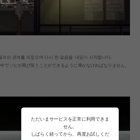
들과의 관계를 되짚으며 다시 한 걸음을 내딛기 시작합니다.
の中でソヒが再び笑うことができるように導かなければなりません。
ただいまサービスを正常に利用できま
せん。
しばらく経ってから、再度お試しくだ