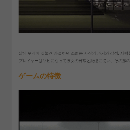
삶의 무게에 짓눌려 좌절하던 소희는 자신의 과거와 감정, 사람
プレイヤーはソヒになって彼女の日常と記憶に従い、その旅
ゲームの特徴