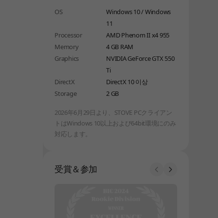
OS
Windows 10 / Windows
11
Processor
AMD Phenom II x4 955
Memory
4 GB RAM
Graphics
NVIDIA GeForce GTX 550
Ti
DirectX
DirectX 10 이상
Storage
2 GB
2026年6月29日より、STOVE PCクライアン
トはWindows 10以上および64bit環境にのみ
対応します。
受賞＆参加
Prev
Next