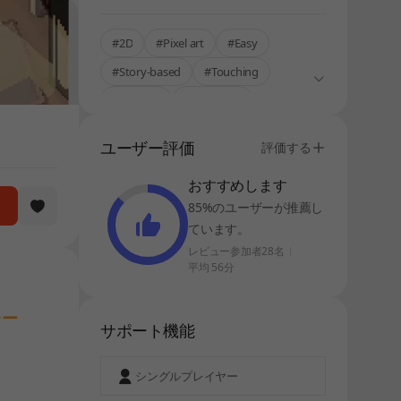
#2D
#Pixel art
#Easy
#Story-based
#Touching
#Realistic
#Story Rich
#Single-Only
ユーザー評価
評価する
おすすめします
85%のユーザーが推薦し
ています。
レビュー参加者28名
平均 56分
ャー
サポート機能
シングルプレイヤー