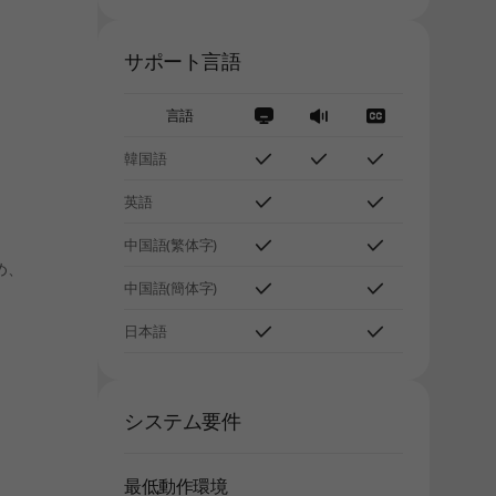
サポート言語
言語
韓国語
英語
中国語(繁体字)
め、
中国語(簡体字)
日本語
システム要件
最低動作環境