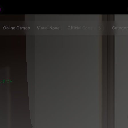
Online Games
Visual Novel
Official Community
STOVE I
Categor
しません