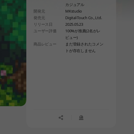
カジュアル
集める旅を始めます。自由に探検し、
開発元
MKstudio
個性あふれる仲間たちを募集し、
発売元
Digital-Touch Co., Ltd.
冒険を続けてください。
リリース日
2025.05.23
赤ちゃんのピクセルグラフィックと戦
ユーザー評価
100%が推薦(2名がレ
略的な戦い、感情的なストーリーで、
ビュー)
クラシックJRPGならではの魅力と香
商品レビュー
まだ登録されたコメン
りを感じてください
トが存在しません
공유하기
신고하기