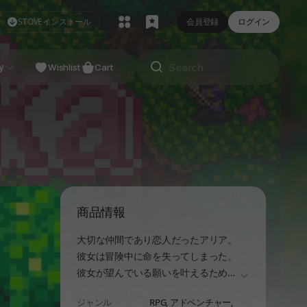
STOVEインストール
会員登録
ログイン
NDIE
y
Studio
Wishlist
Cart
商品情報
大切な仲間であり恋人だったアリア。
彼女は冒険中に命を失ってしまった。
彼女が望んでいる願いを叶えるために
더보기
、主人公は住民を助け、
ジャンル
RPG,
アドベンチャー,
感謝の気持ちが込められた初香の花を