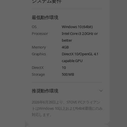
システム要件
最低動作環境
OS
Windows 10 (64bit)
Processor
Intel Core i3 2.0GHz or
better
Memory
4GB
Graphics
DirectX 10/OpenGL 4.1
capable GPU
DirectX
10
Storage
500 MB
folding
推奨動作環境
2026年6月29日より、STOVE PCクライアン
トはWindows 10以上および64bit環境にのみ
対応します。