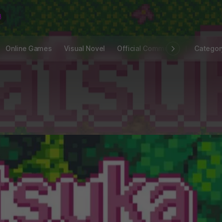
Online Games
Visual Novel
Official Community
STOVE I
Categor