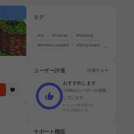
タグ
#2D
#Pixel art
#Relaxing
#Korean Localized
#Story-based
#Single-Only
ユーザー評価
評価する
おすすめします
100%のユーザーが推薦
しています。
レビュー参加者2名
平均 2時間 27分
サポート機能