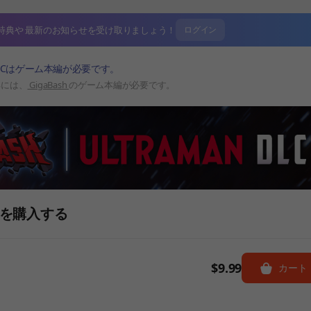
特典や
最新のお知らせを受け取りましょう！
ログイン
LCはゲーム本編が必要です。
るには、
GigaBash
のゲーム本編が必要です。
ack を購入する
$9.99
カート