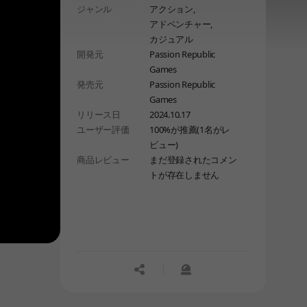
ジャンル
アクション,
マンDLCとして登場。
アドベンチャー,
個々にユニークな立ち回りや各キャラ
カジュアル
を象徴するスキルを使いこなそう！
開発元
Passion Republic
Games
発売元
Passion Republic
Games
リリース日
2024.10.17
ユーザー評価
100%が推薦(1名がレ
ビュー)
商品レビュー
まだ登録されたコメン
トが存在しません
공유하기
신고하기