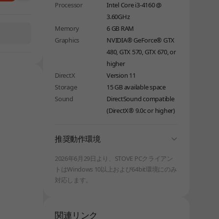
Processor
Intel Core i3-4160 @
3.60GHz
Memory
6 GB RAM
Graphics
NVIDIA® GeForce® GTX
480, GTX 570, GTX 670, or
higher
DirectX
Version 11
Storage
15 GB available space
Sound
DirectSound compatible
(DirectX® 9.0c or higher)
folding
推奨動作環境
しばらく経ってから、再度お試しください。
2026年6月29日より、STOVE PCクライアン
トはWindows 10以上および64bit環境にのみ
対応します。
関連リンク