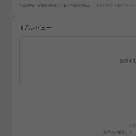
* 注意事項：地域的な制限とライセンス契約の都合上、「ウルトラマン４キャラクター
商品レビュー
投稿す
レ
商品を利用して