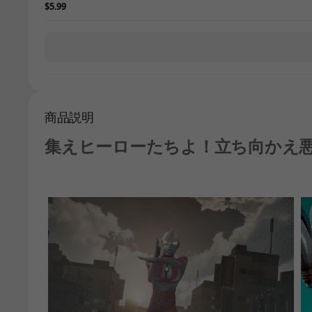
$5.99
商品説明
集えヒーローたちよ！立ち向かえ