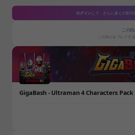
ログイン
して、さらに多くの割引
このD
このDLCをプレイす
GigaBash - Ultraman 4 Characters P