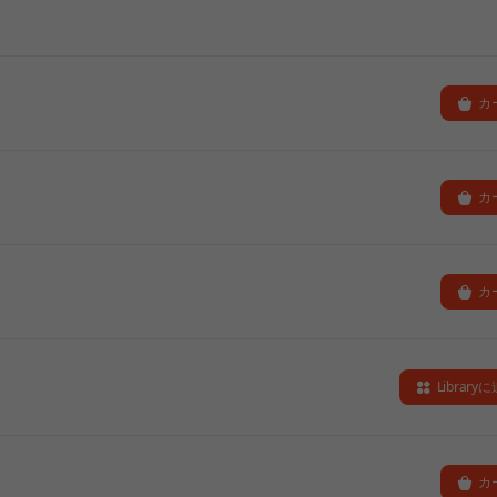
カ
カ
カ
Library
カ