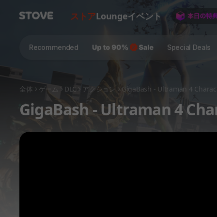
ストア
Lounge
イベント
Recommended
Special Deals
全体
ゲーム
DLC
アクション
GigaBash - Ultraman 4 Charac
GigaBash - Ultraman 4 Cha