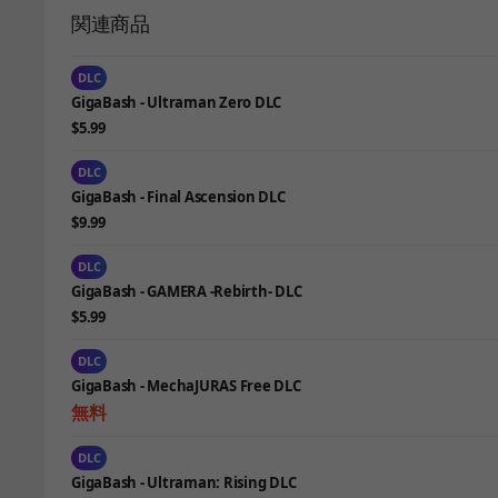
関連商品
DLC
GigaBash - Ultraman Zero DLC
$5.99
DLC
GigaBash - Final Ascension DLC
$9.99
DLC
GigaBash - GAMERA -Rebirth- DLC
$5.99
DLC
GigaBash - MechaJURAS Free DLC
無料
DLC
GigaBash - Ultraman: Rising DLC