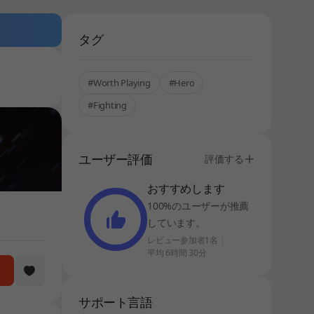
タグ
#Worth Playing
#Hero
#Fighting
ユーザー評価
評価する
おすすめします
100%のユーザーが推薦
しています。
レビュー参加者1名
平均 6時間 30分
サポート言語