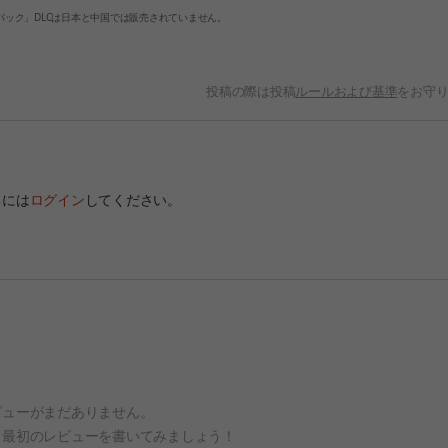
パック」DLCは日本と中国では販売されていません。
投稿の際は投稿
ルールおよび基準
をお守
るには
ログイン
してください。
ビューがまだありません。
、最初のレビューを書いてみましょう！