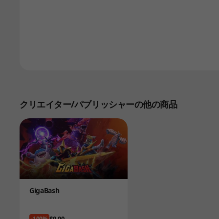
クリエイター/パブリッシャーの他の商品
Product
GigaBash
Price
$0.00
-100%