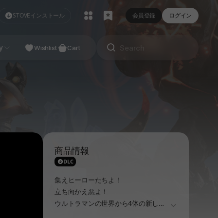
STOVEインストール
会員登録
ログイン
NDIE
y
Studio
Wishlist
Cart
商品情報
DLC
集えヒーローたちよ！
立ち向かえ悪よ！
ウルトラマンの世界から4体の新しい
더보기
プレイアブルキャラクターがウルトラ