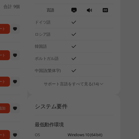
合計 9個
言語
ドイツ語
ート
ロシア語
韓国語
ート
ポルトガル語
中国語(繁体字)
ート
サポート言語をすべて見る(14)
システム要件
に追加
最低動作環境
OS
Windows 10 (64 bit)
ート