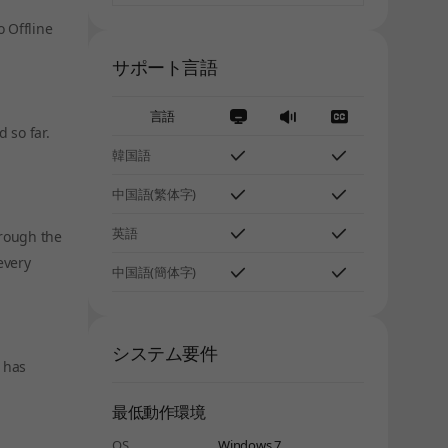
 Offline
サポート言語
言語
 so far.
韓国語
中国語(繁体字)
英語
hrough the
every
中国語(簡体字)
システム要件
 has
最低動作環境
OS
Windows 7