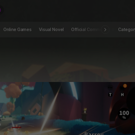
Online Games
Visual Novel
Official Community
STOVE I
Categor