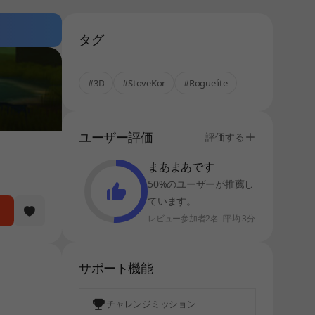
タグ
#3D
#StoveKor
#Roguelite
ユーザー評価
評価する
まあまあです
50%のユーザーが推薦し
ています。
レビュー参加者2名
平均 3分
サポート機能
チャレンジミッション