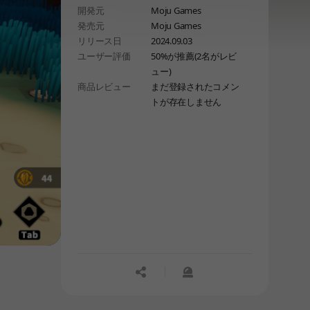
開発元
Moju Games
発売元
Moju Games
リリース日
2024.09.03
ユーザー評価
50%が推薦(2名がレビ
ュー)
商品レビュー
まだ登録されたコメン
トが存在しません
공유하기
신고하기