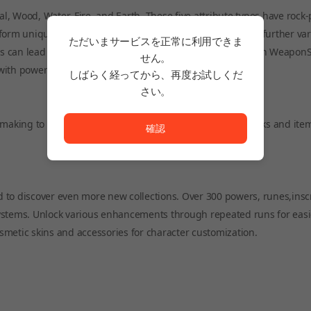
, Wood, Water, Fire, and Earth. These five attribute types have rock
 form unique combat builds. Hundreds of Inscriptions add further var
ただいまサービスを正常に利用できま
ons can lead to unexpected synergies. Players can also obtain WeaponS
せん。
with powers andinscriptions.
しばらく経ってから、再度お試しくだ
さい。
ただいまサービスを正常に利用できません。<br/>
chmaking to team up with random players. Special co-op tasks and ite
確認
 to discover even more new collections. Over 300 powers, runes,inscr
systems. Unlock various enhancements through repeated runs for eas
metic skins and accessories for character customization.