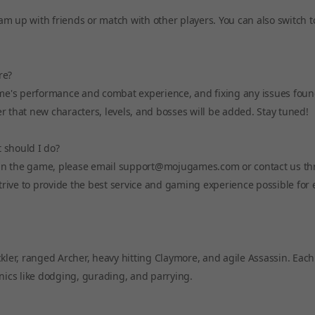
m up with friends or match with other players. You can also switch to
re?
ame's performance and combat experience, and fixing any issues found
r that new characters, levels, and bosses will be added. Stay tuned!
 should I do?
ce in the game, please email support@mojugames.com or contact us t
rive to provide the best service and gaming experience possible for 
kler, ranged Archer, heavy hitting Claymore, and agile Assassin. Each
anics like dodging, gurading, and parrying.