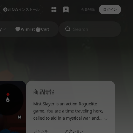
STOVEインストール
会員登録
ログイン
NDIE
y
Studio
Wishlist
Cart
商品情報
Mist Slayer is an action Roguelite
game. You are a time traveling hero,
called to aid in a mystical war, and
더보기
armed with unique weapons and
ジャンル
アクション
skills.