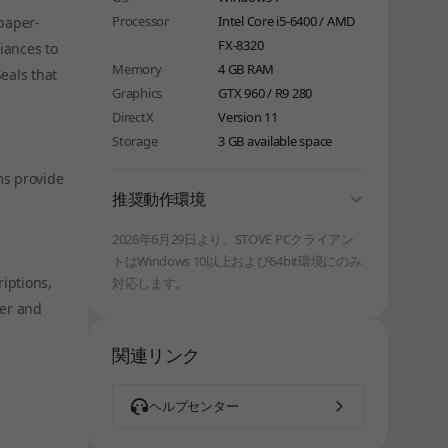
Processor
Intel Core i5-6400 / AMD
-paper-
FX-8320
iances to
Memory
4 GB RAM
eals that
Graphics
GTX 960 / R9 280
DirectX
Version 11
Storage
3 GB available space
しばらく経ってから、再度お試しください。
ms provide
folding
推奨動作環境
2026年6月29日より、STOVE PCクライアン
トはWindows 10以上および64bit環境にのみ
iptions,
対応します。
ier and
関連リンク
ヘルプセンター