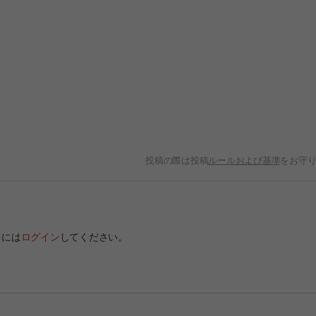
投稿の際は投稿
ルールおよび基準
をお守
るには
ログイン
してください。