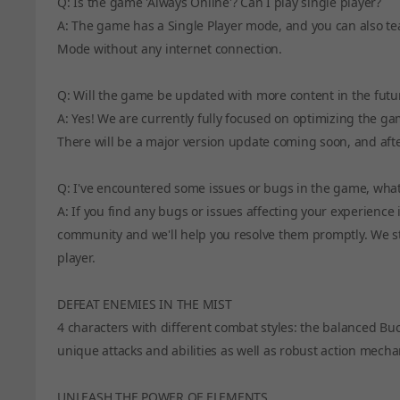
Q: Is the game 'Always Online'? Can I play single player?
A: The game has a Single Player mode, and you can also tea
Mode without any internet connection.
Q: Will the game be updated with more content in the futu
A: Yes! We are currently fully focused on optimizing the g
There will be a major version update coming soon, and afte
Q: I've encountered some issues or bugs in the game, what
A: If you find any bugs or issues affecting your experien
community and we'll help you resolve them promptly. We st
player.
DEFEAT ENEMIES IN THE MIST
4 characters with different combat styles: the balanced Buc
unique attacks and abilities as well as robust action mech
UNLEASH THE POWER OF ELEMENTS