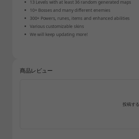
13 Levels with at least 36 random generated maps
10+ Bosses and many different enemies
300+ Powers, runes, items and enhanced abilities
Various customizable skins
We will keep updating more!
商品レビュー
投稿す