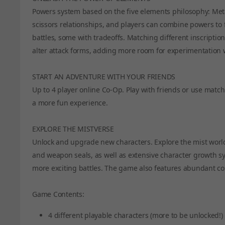
Powers system based on the five elements philosophy: Metal
scissors relationships, and players can combine powers to
battles, some with tradeoffs. Matching different inscripti
alter attack forms, adding more room for experimentation 
START AN ADVENTURE WITH YOUR FRIENDS
Up to 4 player online Co-Op. Play with friends or use mat
a more fun experience.
EXPLORE THE MISTVERSE
Unlock and upgrade new characters. Explore the mist world
and weapon seals, as well as extensive character growth 
more exciting battles. The game also features abundant cos
Game Contents:
4 different playable characters (more to be unlocked!)