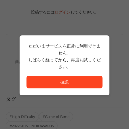
投稿するには
ログイン
してください。
ただいまサービスを正常に利用できま
せん。
レビューがまだありません。
しばらく経ってから、再度お試しくだ
商品を利用して、最初のレビューを書いてみましょう！
さい。
ただいまサービスを正常に利用できません。<br/>
確認
タグ
#High-Difficulty
#Game-of-Fame
#2022STOVEINDIEAWARDS