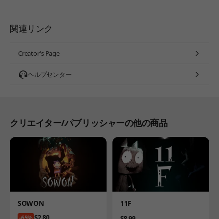
関連リンク
Creator's Page
ヘルプセンター
クリエイター/パブリッシャーの他の商品
Product
Product
SOWON
11F
Price
$2.80
-65%
Price
$8.99