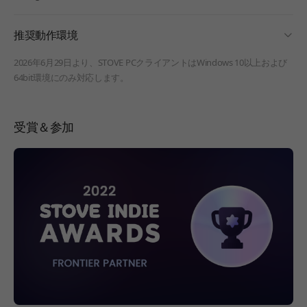
fold
推奨動作環境
2026年6月29日より、STOVE PCクライアントはWindows 10以上および
64bit環境にのみ対応します。
受賞＆参加