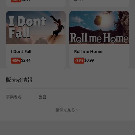
Product
Product
I Dont Fall
Roll me Home
Price
Price
$2.44
$0.99
-65%
-88%
販売者情報
事業者名
펌킴
情報を見る