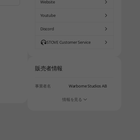
Website
Youtube
Discord
STOVE Customer Service
販売者情報
事業者名
Warborne Studios AB
情報を見る