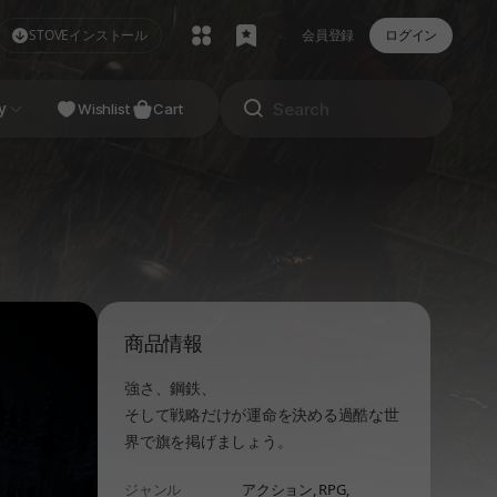
STOVEインストール
会員登録
ログイン
NDIE
y
Studio
Wishlist
Cart
商品情報
強さ、鋼鉄、
そして戦略だけが運命を決める過酷な世
界で旗を掲げましょう。
ジャンル
アクション,
RPG,