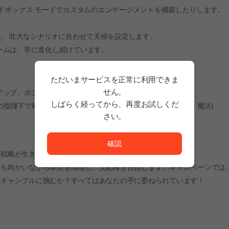
ドボックス モードでカスタムのエンゲージメントを構築したりします。
。
備し、壮大なシナリオに合わせて天候を設定します。
ームは、常に進化し続けています。
ただいまサービスを正常に利用できま
せん。
アップ、ポジショニング、能力の使用に左右されます。
しばらく経ってから、再度お試しくだ
たの指揮下で戦います。各ユニットには異なる役割 (近接、遠隔、魔法)
さい。
ただいまサービスを正常に利用できません。<br/>
確認
て戦略が生き残りを決定します。
立ち向かいながら軍勢を増強し、支配権を目指します。キャンペーンでは
かギャンブルに挑むか？すべてはあなたの手に委ねられています！