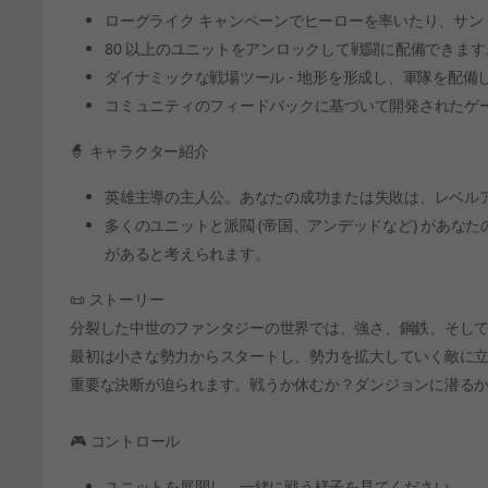
ローグライク キャンペーンでヒーローを率いたり、サン
80 以上のユニットをアンロックして戦闘に配備できます
ダイナミックな戦場ツール - 地形を形成し、軍隊を配
コミュニティのフィードバックに基づいて開発されたゲ
🧙 キャラクター紹介
英雄主導の主人公。あなたの成功または失敗は、レベル
多くのユニットと派閥 (帝国、アンデッドなど) があな
があると考えられます。
📜 ストーリー
分裂した中世のファンタジーの世界では、強さ、鋼鉄、そし
最初は小さな勢力からスタートし、勢力を拡大していく敵に
重要な決断が迫られます。戦うか休むか？ダンジョンに潜る
🎮 コントロール
ユニットを展開し、一緒に戦う様子を見てください。