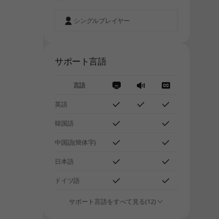
シングルプレイヤー
サポート言語
言語
英語
しばらく経ってから、再度お試しください。
韓国語
中国語(簡体字)
、
日本語
ドイツ語
サポート言語をすべて見る(12)