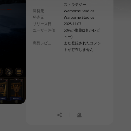
ストラテジー
開発元
Warborne Studios
発売元
Warborne Studios
リリース日
2025.11.07
ユーザー評価
50%が推薦(2名がレビ
ュー)
商品レビュー
まだ登録されたコメン
トが存在しません
공유하기
신고하기