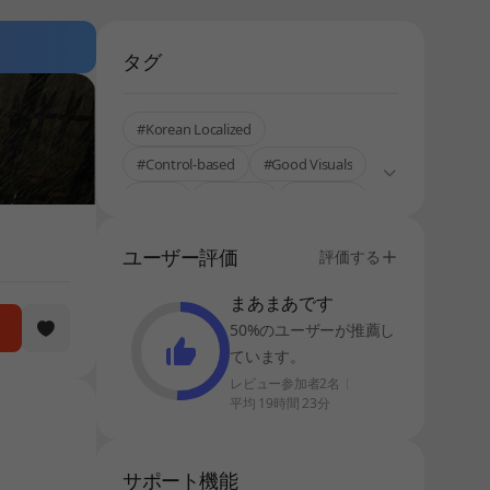
タグ
#Korean Localized
#Control-based
#Good Visuals
#Hero
#Fantasy
#Fighting
#High-quality graphic
#War
ユーザー評価
評価する
#Single-Only
#Roguelike
まあまあです
50%のユーザーが推薦し
ています。
レビュー参加者2名
平均 19時間 23分
サポート機能