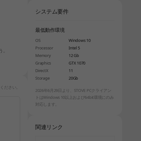
システム要件
最低動作環境
OS
Windows 10
Processor
Intel 5
う。
Memory
12 Gb
Graphics
GTX 1070
DirectX
11
Storage
20Gb
りください。
2026年6月29日より、STOVE PCクライアン
トはWindows 10以上および64bit環境にのみ
対応します。
関連リンク