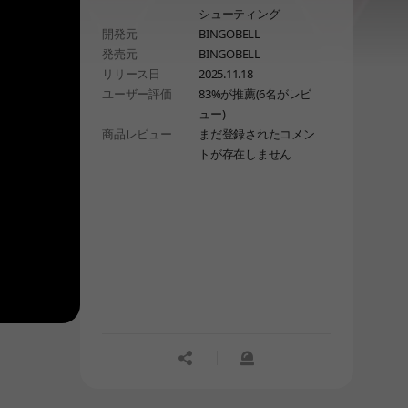
シューティング
オとなり、禁断の力を宿す「夢の卵」
開発元
BINGOBELL
を集めて、
発売元
BINGOBELL
攻撃と生存の能力を自在に強化してい
リリース日
2025.11.18
きます。果てしない悪夢の中で、
ユーザー評価
83%が推薦(6名がレビ
歪んだ童話の怪物たちを蹂躙しましょ
ュー)
う！
商品レビュー
まだ登録されたコメン
トが存在しません
공유하기
신고하기