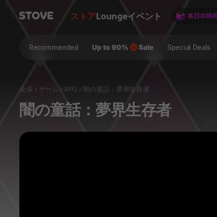
ストア
Lounge
イベント
Recommended
Special Deals
全体
ゲーム
RPG
闇の童話：夢界生存者
闇の童話：夢界生存者