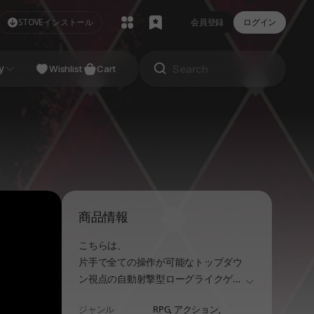
STOVEインストール
会員登録
ログイン
NDIE
y
Studio
Wishlist
Cart
商品情報
こちらは、
片手で全ての操作が可能なトップダウ
ン視点の自動射撃型ローグライクゲー
더보기
ムです。
ジャンル
RPG,
アクション,
プレイヤーは悪夢の中に堕ちたピノキ