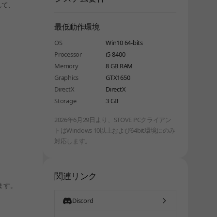
れて、
最低動作環境
OS
Win10 64-bits
Processor
i5-8400
Memory
8 GB RAM
Graphics
GTX1650
DirectX
DirectX
Storage
3 GB
2026年6月29日より、STOVE PCクライアン
トはWindows 10以上および64bit環境にのみ
対応します。
関連リンク
ます。
Discord