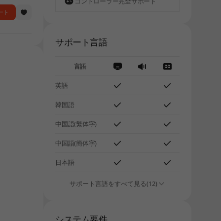
コントローラー完全サポート
ート
サポート言語
言語
英語
韓国語
中国語(繁体字)
中国語(簡体字)
日本語
サポート言語をすべて見る(12)
システム要件