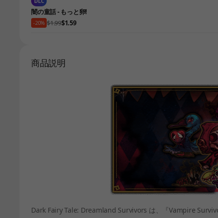
DLC
闇の童話 - もっと卵!
$1.99
$1.59
-20%
商品説明
Dark Fairy Tale: Dreamland Survivors は、『Va