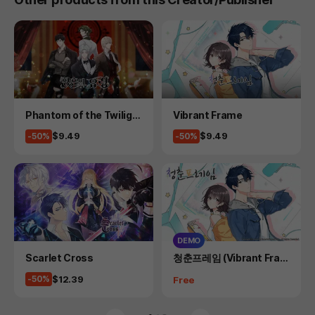
Product
Product
Phantom of the Twiligh
Vibrant Frame
t
Price
Price
$9.49
$9.49
-50%
-50%
DEMO
Product
Product
Scarlet Cross
청춘프레임 (Vibrant Fram
e) _ DEMO
Price
$12.39
-50%
Price
Free