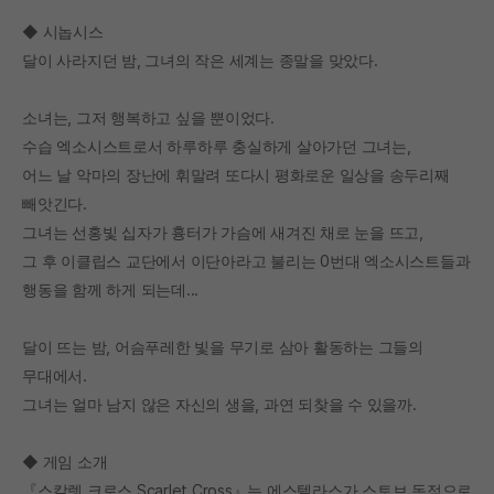
◆ 시놉시스
달이 사라지던 밤, 그녀의 작은 세계는 종말을 맞았다.
소녀는, 그저 행복하고 싶을 뿐이었다.
수습 엑소시스트로서 하루하루 충실하게 살아가던 그녀는,
어느 날 악마의 장난에 휘말려 또다시 평화로운 일상을 송두리째
빼앗긴다.
그녀는 선홍빛 십자가 흉터가 가슴에 새겨진 채로 눈을 뜨고,
그 후 이클립스 교단에서 이단아라고 불리는 0번대 엑소시스트들과
행동을 함께 하게 되는데...
달이 뜨는 밤, 어슴푸레한 빛을 무기로 삼아 활동하는 그들의
무대에서.
그녀는 얼마 남지 않은 자신의 생을, 과연 되찾을 수 있을까.
◆ 게임 소개
『스칼렛 크로스 Scarlet Cross』는 에스텔라스가 스토브 독점으로