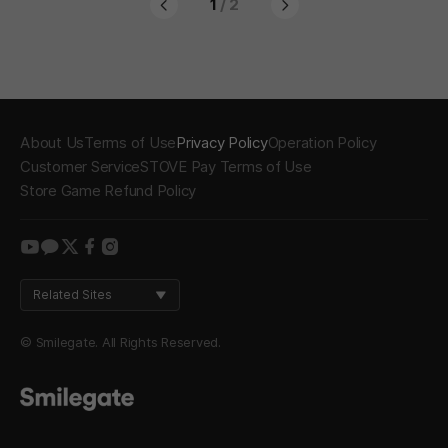
1
/ 2
About Us
Terms of Use
Privacy Policy
Operation Policy
Customer Service
STOVE Pay Terms of Use
Store Game Refund Policy
youtube
kakao
twitter
facebook
instagram
Related Sites
© Smilegate. All Rights Reserved.