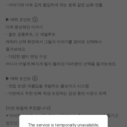
- 이야기에 더욱 깊게 몰입하게 하는 동화 같은 삽화 연출
▶ 매력 포인트 ③
더욱 풍성해진 이야기
- 짧은 공통루트, 긴 개별루트
캐릭터 선택 화면에서 그들의 이야기를 곧바로 선택해서
즐겨보세요.
- 다양한 멀티 엔딩 구성
어디서 어떻게 빠지게 될지 몰라요! 여러분의 선택을 즐겨보세요.
▶ 매력 포인트 ④
- 맛집 보장! 과몰입을 유발하는 풀보이스 시스템
- 이번에도 무한 반복 재생 보장하는 감성 충만 사운드 트랙
[이런 분들께 추천합니다!]
✔서사가 탄탄한 여성향 연애 시뮬레이션 (#오토메게임)을 즐기고
싶으신 분
The service is temporarily unavailable.