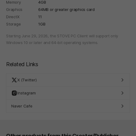
Memory
4GB
Graphics
64MB or greater graphics card
DirectX
11
Storage
1GB
Starting June 29, 2026, the STOVE PC Client will support only
Windows 10 or later and 64-bit operating systems.
Related Links
X (Twitter)
Instagram
Naver Cafe
Other products from this Creator/Publisher