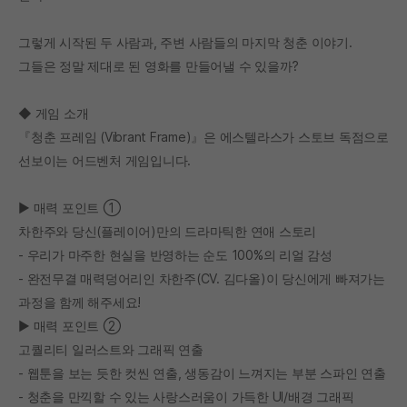
그렇게 시작된 두 사람과, 주변 사람들의 마지막 청춘 이야기.
그들은 정말 제대로 된 영화를 만들어낼 수 있을까?
◆ 게임 소개
『청춘 프레임 (Vibrant Frame)』은 에스텔라스가 스토브 독점으로
선보이는 어드벤처 게임입니다.
▶ 매력 포인트 ①
차한주와 당신(플레이어)만의 드라마틱한 연애 스토리
- 우리가 마주한 현실을 반영하는 순도 100%의 리얼 감성
- 완전무결 매력덩어리인 차한주(CV. 김다올)이 당신에게 빠져가는
과정을 함께 해주세요!
▶ 매력 포인트 ②
고퀄리티 일러스트와 그래픽 연출
- 웹툰을 보는 듯한 컷씬 연출, 생동감이 느껴지는 부분 스파인 연출
- 청춘을 만끽할 수 있는 사랑스러움이 가득한 UI/배경 그래픽