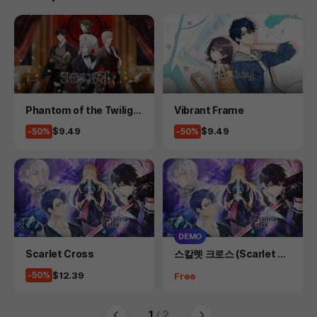
Product
Product
Phantom of the Twiligh
Vibrant Frame
t
Price
Price
$9.49
$9.49
-50%
-50%
DEMO
Product
Product
Scarlet Cross
스칼렛 크로스 (Scarlet Cr
oss) DEMO VER.
Price
$12.39
-50%
Price
Free
1
/ 2