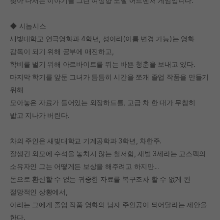
찾아 나서는 이야기를 그린 여성향 노벨 어드벤처 게임입니다.
◆ 시놉시스
새빛대학교 연극영화과 4학년, 성아리(이름 변경 가능)는 영화
감독이 되기 위해 공부에 매진하고,
학비를 벌기 위해 아르바이트를 뛰는 바쁜 청춘을 보내고 있다.
마지막 학기를 앞둔 그녀가 틈틈히 시간을 쪼개 졸업 작품을 만들기
위해
모아놓은 자료가 들어있는 외장하드를, 고급 차 한 대가 무참히
밟고 지나가 버린다.
차의 주인은 새빛대학교 기계공학과 3학년, 차한주.
잘생긴 외모에 수석을 놓치지 않는 철저함, 재벌 3세라는 고스펙의
소유자인 그는 어떻게든 보상을 해주려고 하지만…
돈으로 환산할 수 없는 귀중한 자료를 복구조차 할 수 없게 된
절망적인 상황에서,
아리는 그에게 졸업 작품 영화의 남자 주인공이 되어달라는 제안을
한다.