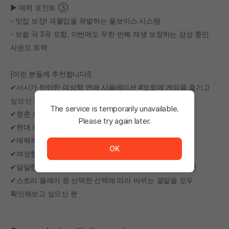
▶ 매력 포인트 ③
- 맛집 보장! 과몰입을 유발하는 풀보이스 시스템
- 보컬 곡 3곡 포함, 이번에도 무한 반복 재생 보장하는 감성 충만
사운드 트랙
[이런 분들께 추천합니다!]
✔서사가 탄탄한 여성향 연애 시뮬레이션 #오토메 게임을 즐기고
싶으신 분
The service is temporarily unavailable.
✔청춘 로맨스물을 좋아하시는 분
Please try again later.
✔현대 러브 스토리를 좋아하시는 분
The service is temporarily unavailable. <br/> Please tr
✔매력적인 공략캐와의 연애를 즐기고 싶으신 분
OK
✔여성향 비주얼 노벨 게임을 해보고 싶으신 분
✔달달한 연애 시뮬레이션으로 대리만족을 느끼고 싶으신 분
✔스토리 플레이 중 선택한 선택에 따라 바뀌는 결말을 모두
확인해보고 싶으신 분