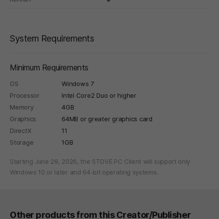
System Requirements
Minimum Requirements
OS
Windows 7
Processor
Intel Core2 Duo or higher
Memory
4GB
Graphics
64MB or greater graphics card
DirectX
11
Storage
1GB
Starting June 29, 2026, the STOVE PC Client will support only
Windows 10 or later and 64-bit operating systems.
Other products from this Creator/Publisher