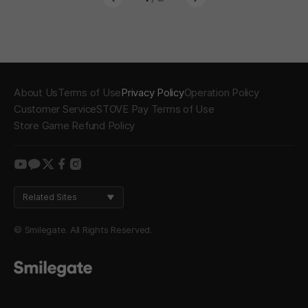
About Us
Terms of Use
Privacy Policy
Operation Policy
Customer Service
STOVE Pay Terms of Use
Store Game Refund Policy
youtube
kakao
twitter
facebook
instagram
Related Sites
© Smilegate. All Rights Reserved.