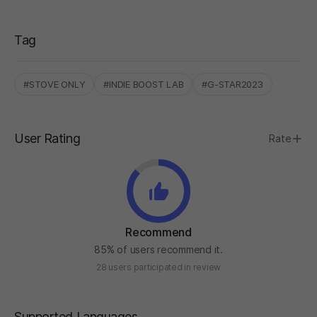
Tag
#STOVE ONLY
#INDIE BOOST LAB
#G-STAR2023
User Rating
Rate
Recommend
85% of users recommend it.
28 users participated in review
Supported Languages