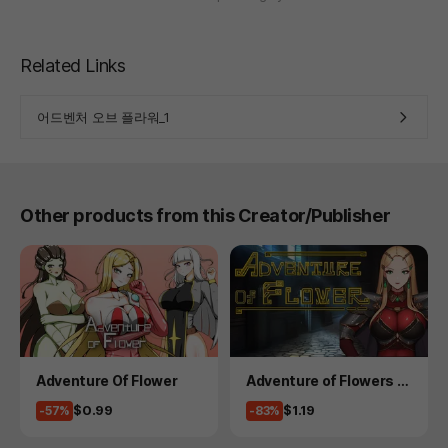
Related Links
어드벤처 오브 플라워_1
Other products from this Creator/Publisher
Product
Product
Adventure Of Flower
Adventure of Flowers 2
- 15 version
Price
Price
$0.99
$1.19
-57%
-83%