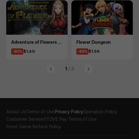
Product
Product
Adventure of Flowers 2
Flower Dungeon
- 19 version
Price
Price
$1.40
$1.59
-80%
-80%
1
/ 3
About Us
Terms of Use
Privacy Policy
Operation Policy
Customer Service
STOVE Pay Terms of Use
Store Game Refund Policy