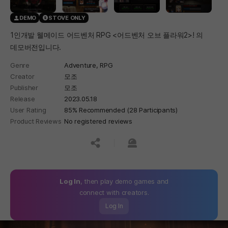
DEMO
STOVE ONLY
1인개발 웰메이드 어드벤처 RPG <어드벤처 오브 플라워2>! 의
데모버전입니다.
Genre
Adventure,
RPG
Creator
모조
Publisher
모조
Release
2023.05.18
User Rating
85% Recommended (28 Participants)
Product Reviews
No registered reviews
공유하기
신고하기
Log In
, then play demo games and
connect with creators.
Log In