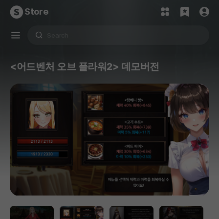
Store
<어드벤처 오브 플라워2> 데모버전