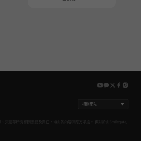
youtube
kakao
twitter
faceboo
insta
相關網站
品資訊、交易等所有相關義務及責任，均由各內容供應方承擔。 但對於由Smilegate,