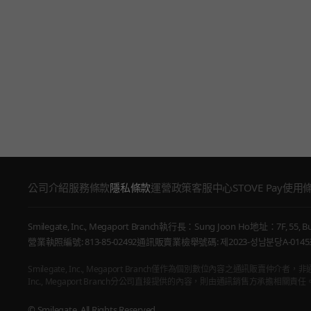
公司介紹
服務條款
隱私條款
運營政策
客服中心
STOVE Pay使用
Smilegate, Inc., Megaport Branch
執行長：Sung Joon Ho
地址：7F, 55, Bu
營業執照編號: 813-85-02492
通訊販賣業檢舉號碼: 제2023-성남분당A-0145
Smilegate, Inc., Megaport Branch僅作為個別數位內容之
Inc., Megaport Branch分公司直接提供的內容，則由通訊銷售方承擔相關責任
© Smilegate. All Rights Reserved.