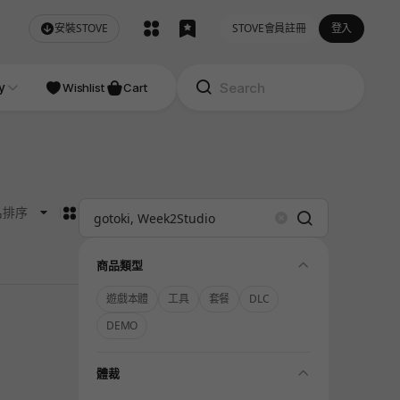
安裝STOVE
STOVE會員註冊
登入
NDIE
y
Studio
Wishlist
Cart
카드형
名排序
Search
Clear
folding
商品類型
遊戲本體
工具
套餐
DLC
DEMO
folding
體裁