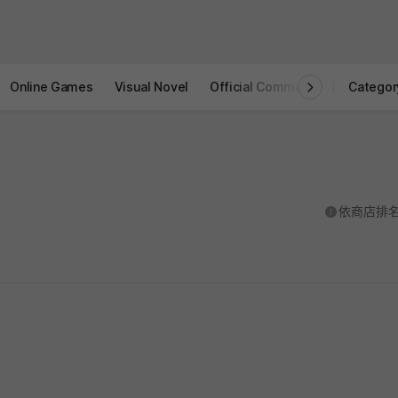
Online Games
Visual Novel
Official Community
STOVE I
Categor
도움말
依商店排