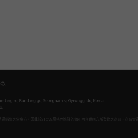
條款
ndang-ro, Bundang-gu, Seongnam-si, Gyeonggi-do, Korea
호
通訊販賣仲介者，非通訊銷售之當事方，因此於STOVE服務內進駐的個別內容供應方所登錄之商品、商
。