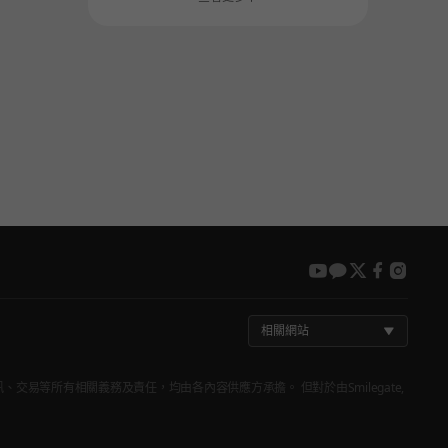
youtube
kakao
twitter
faceboo
insta
相關網站
品資訊、交易等所有相關義務及責任，均由各內容供應方承擔。 但對於由Smilegate,