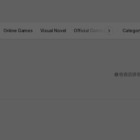
Online Games
Visual Novel
Official Community
STOVE I
Categor
도움말
依商店排