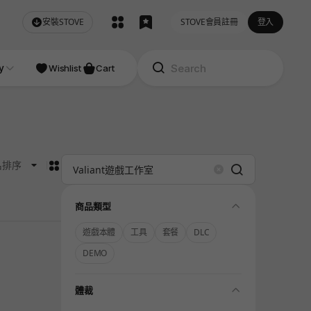
安裝STOVE
STOVE會員註冊
登入
NDIE
y
Studio
Wishlist
Cart
카드형
名排序
Search
Clear
folding
商品類型
遊戲本體
工具
套餐
DLC
DEMO
folding
體裁