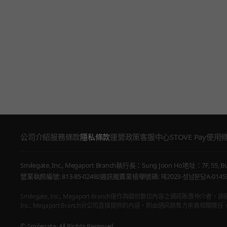
公司介紹
服務條款
隱私條款
運營政策
客服中心
STOVE Pay使用
Smilegate, Inc., Megaport Branch
執行長：Sung Joon Ho
地址：7F, 55, Bu
營業執照編號: 813-85-02492
通訊販賣業檢舉號碼: 제2023-성남분당A-0145
Smilegate, Inc., Megaport Branch僅作為個別數位內容之
Inc., Megaport Branch分公司直接提供的內容，則由通訊銷售方承擔相關責任
© Smilegate. All Rights Reserved.