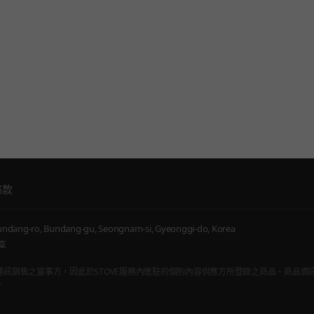
條款
ndang-ro, Bundang-gu, Seongnam-si, Gyeonggi-do, Korea
호
通訊販賣仲介者，非通訊銷售之當事方，因此於STOVE服務內進駐的個別內容供應方所登錄之商品、商
。