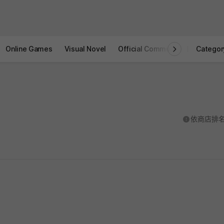
Online Games
Visual Novel
Official Community
STOVE I
Categor
도움말
依商店排