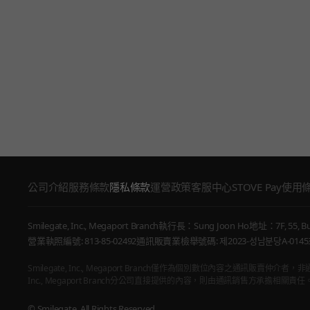
公司介紹
服務條款
隱私條款
運營政策
客服中心
STOVE Pay使用
Smilegate, Inc., Megaport Branch
執行長：Sung Joon Ho
地址：7F, 55, Bu
營業執照編號: 813-85-02492
通訊販賣業檢舉號碼: 제2023-성남분당A-0145
Smilegate, Inc., Megaport Branch僅作為個別數位內容之
Inc., Megaport Branch分公司直接提供的內容，則由通訊銷售方承擔相關責任
© Smilegate. All Rights Reserved.