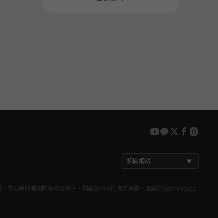
youtube
kakao
twitter
faceboo
insta
相關網站
品資訊、交易等所有相關義務及責任，均由各內容供應方承擔。 但對於由Smilegate,