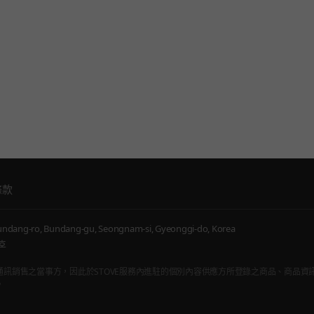
條款
ndang-ro, Bundang-gu, Seongnam-si, Gyeonggi-do, Korea
호
通訊販賣仲介者，非通訊銷售之當事方，因此於STOVE服務內進駐的個別內容供應方所登錄之商品、商
。