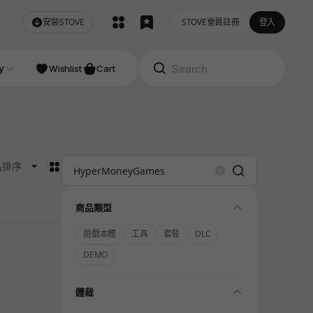
安裝STOVE
STOVE會員註冊
登入
NDIE
y
Studio
Wishlist
Cart
카드형
名排序
Search
Clear
folding
商品類型
遊戲本體
工具
套餐
DLC
DEMO
folding
體裁