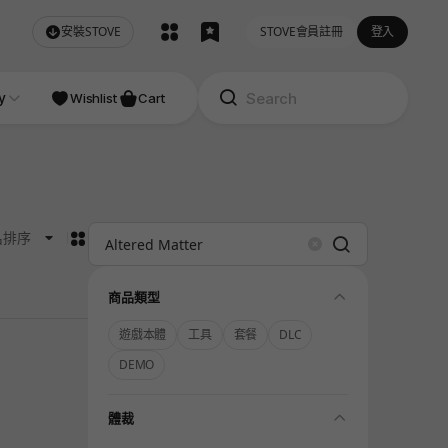
安裝STOVE
STOVE會員註冊
登入
NDIE
y
Studio
Wishlist
Cart
카드형
名排序
Search
Clear
folding
商品類型
遊戲本體
工具
套餐
DLC
DEMO
folding
體裁