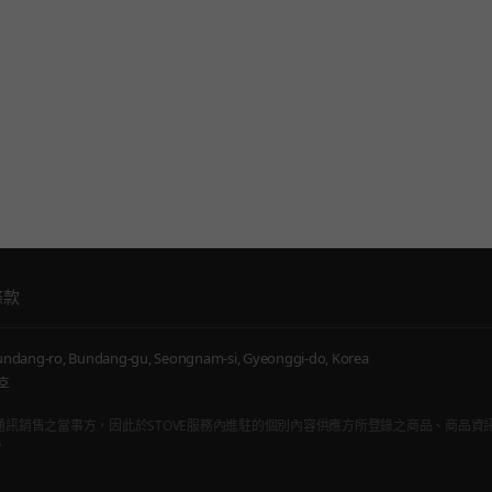
條款
ndang-ro, Bundang-gu, Seongnam-si, Gyeonggi-do, Korea
호
通訊販賣仲介者，非通訊銷售之當事方，因此於STOVE服務內進駐的個別內容供應方所登錄之商品、商
。