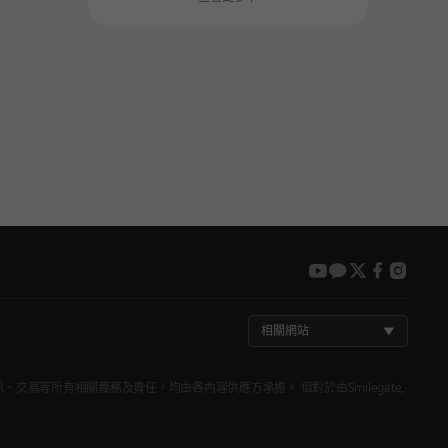
youtube
kakao
twitter
faceboo
insta
相關網站
品資訊、交易等所有相關義務及責任，均由各內容供應方承擔。 但對於由Smilegate,