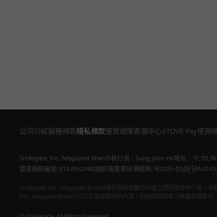
公司介紹
服務條款
隱私條款
運營政策
客服中心
STOVE Pay使用
Smilegate, Inc., Megaport Branch
執行長：Sung Joon Ho
地址：7F, 55, Bu
營業執照編號: 813-85-02492
通訊販賣業檢舉號碼: 제2023-성남분당A-0145
Smilegate, Inc., Megaport Branch僅作為個別數位內容之
Inc., Megaport Branch分公司直接提供的內容，則由通訊銷售方承擔相關責任
© Smilegate. All Rights Reserved.