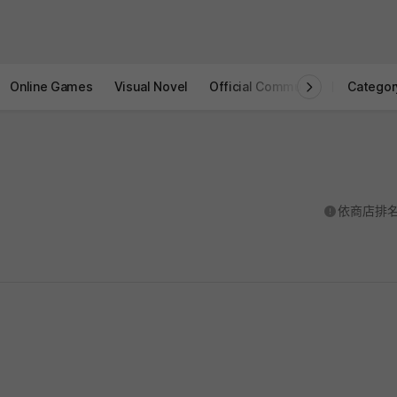
Online Games
Visual Novel
Official Community
STOVE I
Categor
도움말
依商店排