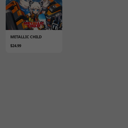
Product
METALLIC CHILD
Price
$24.99