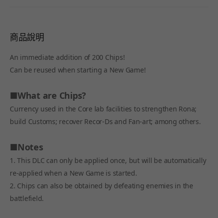
商品說明
An immediate addition of 200 Chips!
Can be reused when starting a New Game!
■What are Chips?
Currency used in the Core lab facilities to strengthen Rona;
build Customs; recover Recor-Ds and Fan-art; among others.
■Notes
1. This DLC can only be applied once, but will be automatically
re-applied when a New Game is started.
2. Chips can also be obtained by defeating enemies in the
battlefield.