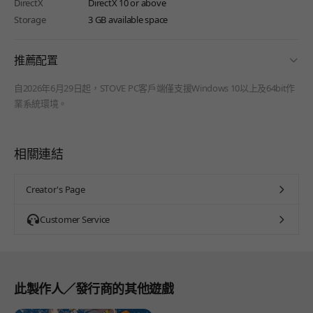
DirectX
DirectX 10 or above
Storage
3 GB available space
fold
推薦配置
自2026年6月29日起，STOVE PC客戶端僅支援Windows 10以上及64bit作
業系統環境。
相關連結
Creator's Page
Customer Service
此製作人／發行商的其他遊戲