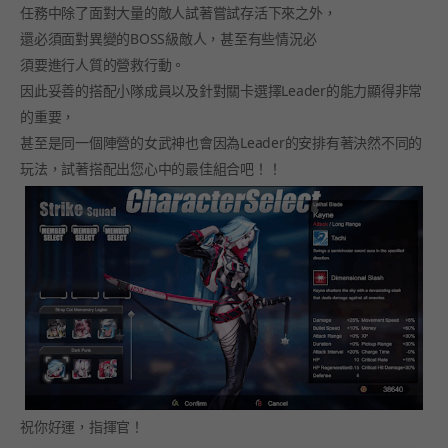
任務中除了面對大量的敵人試著嘗試存活下來之外，
還必須面對異變的BOSS級敵人，甚至有些情況必
須要進行人質的營救行動。
因此妥善的搭配小隊成員以及針對關卡選擇Leader的能力顯得非常
的重要，
甚至是同一個陣營的女武神也會因為Leader的安排有著決然不同的
玩法，試著搭配出您心中的最佳組合吧！！
祝你好運，指揮官！