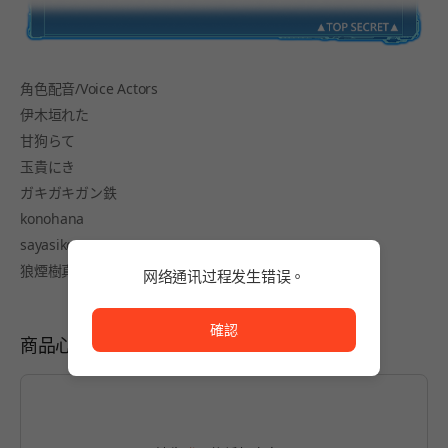
角色配音/Voice Actors
伊木垣れた
甘狗らて
玉貴にき
ガキガキガン鉄
konohana
sayasikoru
狼煙樹真
网络通讯过程发生错误。
网络通讯过程发生错误。
確認
商品心得