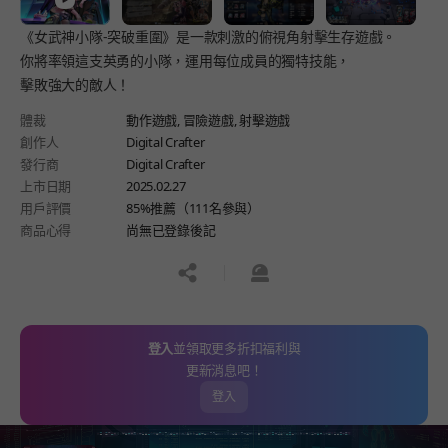
《女武神小隊-突破重圍》是一款刺激的俯視角射擊生存遊戲。
你將率領這支英勇的小隊，運用每位成員的獨特技能，
擊敗強大的敵人！
體裁
動作遊戲,
冒險遊戲,
射擊遊戲
創作人
Digital Crafter
發行商
Digital Crafter
上市日期
2025.02.27
用戶評價
85%推薦（111名參與）
商品心得
尚無已登錄後記
공유하기
신고하기
登入
並領取更多折扣福利與
更新消息吧！
登入