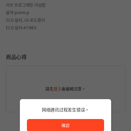
서브 프로그래밍-미납밥
음악-piano.p
SCG 일러, UI-포도팡이
ECG 일러-A1!REX
商品心得
請先
登入
後編輯文章。
网络通讯过程发生错误。
网络通讯过程发生错误。
確認