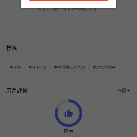
尚無發文
使用商品後，留下第一篇貼文吧！
標籤
#Cute
#Relaxing
#Mutiple Endings
#Story-based
用戶評價
評價
推薦