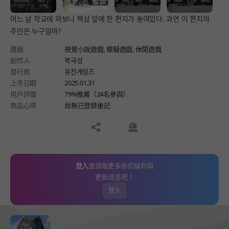
어느 날 학교에 와보니 책상 앞에 한 편지가 놓여있다. 과연 이 편지의
주인은 누구일까?
體裁
視覺小說遊戲,
模擬遊戲,
休閒遊戲
創作人
북극성
發行商
유진게임즈
上市日期
2025.01.31
用戶評價
79%推薦（24名參與）
商品心得
尚無已登錄後記
공유하기
신고하기
登入
並領取更多折扣福利與
更新消息吧！
登入