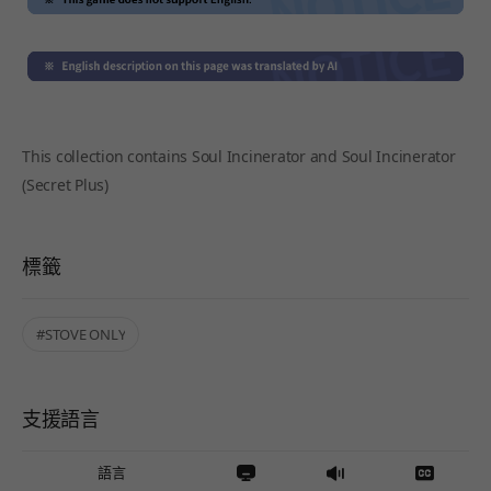
This collection contains Soul Incinerator and Soul Incinerator
(Secret Plus)
標籤
#STOVE ONLY
支援語言
語言