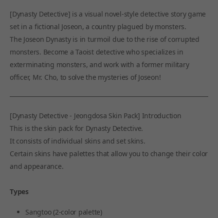
[Dynasty Detective] is a visual novel-style detective story game
set in a fictional Joseon, a country plagued by monsters.
The Joseon Dynasty is in turmoil due to the rise of corrupted
monsters. Become a Taoist detective who specializes in
exterminating monsters, and work with a former military
officer, Mr. Cho, to solve the mysteries of Joseon!
[Dynasty Detective - Jeongdosa Skin Pack] Introduction
This is the skin pack for Dynasty Detective.
It consists of individual skins and set skins.
Certain skins have palettes that allow you to change their color
and appearance.
Types
Sangtoo (2-color palette)