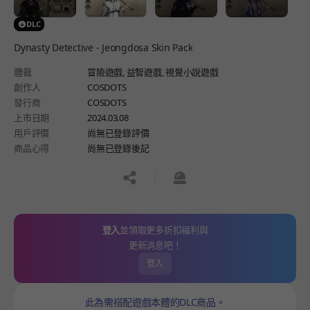
DLC
Dynasty Detective - Jeongdosa Skin Pack
體裁
冒險遊戲,
益智遊戲,
視覺小說遊戲
創作人
COSDOTS
發行商
COSDOTS
上市日期
2024.03.08
用戶評價
尚無已登錄評價
商品心得
尚無已登錄後記
공유하기
신고하기
登入
並領取更多折扣福利與
更新消息吧！
登入
此為需搭配遊戲本體的DLC商品。