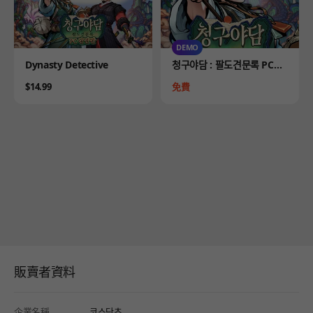
DEMO
Product
Product
Dynasty Detective
청구야담 : 팔도견문록 PC완
전판 DEMO
Price
Price
$14.99
免費
販賣者資料
企業名稱
코스닷츠