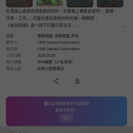
在電腦上處理各項事務的同时，在螢幕上養隻倉鼠吧。 遊戲、
作業、工作……可愛的倉鼠會陪伴你的每一個瞬間。
《倉鼠萌語》是一款不打擾日常生活、
더보
在螢幕一角與你共存的放置類社交遊戲。
體裁
模擬遊戲,
休閒遊戲,
其他
與會對觸摸做出反應的倉鼠交流，與全球玩家聊天，
創作人
LINE Games Corporation
打造屬於自己的小鎮吧。
發行商
LINE Games Corporation
上市日期
2026.05.28
用戶評價
90%推薦（21名參與）
商品心得
尚無已登錄後記
공유하기
신고하기
登入
並領取更多折扣福利與
更新消息吧！
登入