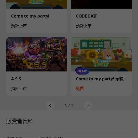
Product
Product
Come to my party!
CODE EXIT
Availability
Availability
預計上市
預計上市
DEMO
Product
Product
A.S.S.
Come to my party! 示範
Availability
Price
預計上市
免費
1
/ 2
販賣者資料