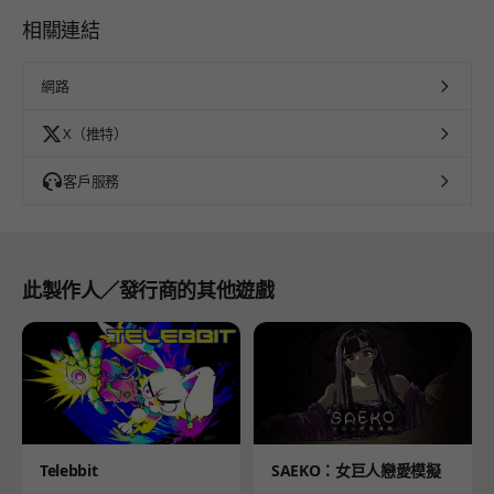
相關連結
網路
X（推特）
客戶服務
此製作人／發行商的其他遊戲
Product
Product
Telebbit
SAEKO：女巨人戀愛模擬