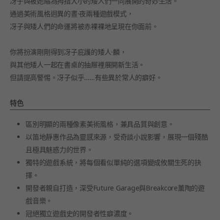
冴子與被她縮為拇指大小的矮人們一同展開的奇妙生活。
通過美術風格迥異的晝·夜兩種遊戲模式，
冴子與矮人們的命運將被赤裸裸地呈現在你面前。
你將扮演剛剛得到冴子庇護的矮人·麟，
與其他矮人一起在書桌的抽屜裡展開新生活。
但請提高警惕。冴子似乎……有些異於常人的癖好。
特色
區別明顯的兩種像素美術風格，兼具品質與創意。
以笛地靜惠作品為靈感來源，受奇談小說影響，展現一個殘酷
且極具魅惑力的世界。
獨特的遊戲系統，將每個看似單純的選項變成攸關生死的抉
擇。
開發者親自打造，深受Future Garage與Breakcore薰陶的遊
戲音樂。
冠絕獨立遊戲史的開發者性癖濃度。