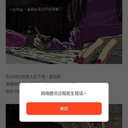
但此時也同樣大意不得。要知道，
身體變小的你就連生命的分量都大不如前。
稍有不慎，你的回答就會招致最糟糕的結果。
网络通讯过程发生错误。
网络通讯过程发生错误。
確認