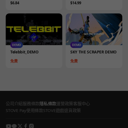
Price
Price
$6.84
$14.99
DEMO
DEMO
Product
Product
Telebbit_DEMO
SKY THE SCRAPER DEMO
Price
Price
免費
免費
公司介紹
服務條款
隱私條款
運營政策
客服中心
STOVE Pay使用條款
STOVE遊戲退貨政策
youtube
kakao
twitter
facebook
instagram