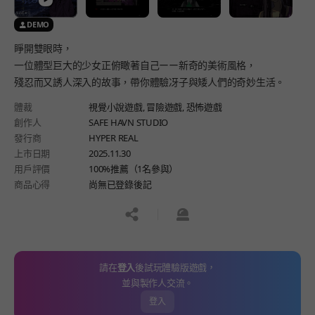
DEMO
睜開雙眼時，
一位體型巨大的少女正俯瞰著自己ーー新奇的美術風格，
殘忍而又誘人深入的故事，帶你體驗冴子與矮人們的奇妙生活。
體裁
視覺小說遊戲,
冒險遊戲,
恐怖遊戲
創作人
SAFE HAVN STUDIO
發行商
HYPER REAL
上市日期
2025.11.30
用戶評價
100%推薦（1名參與）
商品心得
尚無已登錄後記
공유하기
신고하기
請在
登入
後試玩體驗版遊戲，
並與製作人交流。
登入