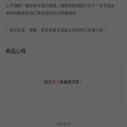
心中湧起一種從未有過的情感。隨著與她相處的日子一天天過去，
他開始體會到自己曾經感受過的那種情感。
一部以女巫、魔像、甚至草藥女孩為主角的奇幻視覺小說。
商品心得
請先
登入
後編輯文章。
尚無發文