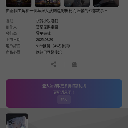
由兩個主角和一個草藥女孩創造的神秘而溫馨的幻想故事。
體裁
視覺小說遊戲
創作人
彗星愛樂樂團
發行商
雲星遊戲
上市日期
2025.08.29
用戶評價
91%推薦（46名參與）
商品心得
尚無已登錄後記
공유하기
신고하기
登入
並領取更多折扣福利與
更新消息吧！
登入