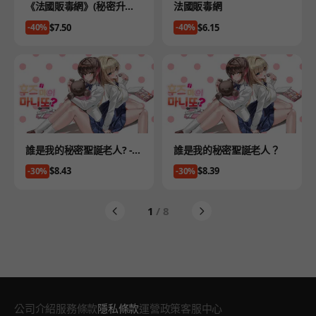
Product
Product
《法國販毒網》(秘密升級
法國販毒網
版)
Price
Price
$7.50
$6.15
-40%
-40%
Product
Product
誰是我的秘密聖誕老人? - S
誰是我的秘密聖誕老人？
ecret Plus
Price
Price
$8.43
$8.39
-30%
-30%
1
/ 8
公司介紹
服務條款
隱私條款
運營政策
客服中心